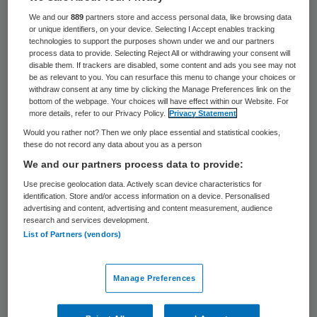
We and our
889
partners store and access personal data, like browsing data
or unique identifiers, on your device. Selecting I Accept enables tracking
technologies to support the purposes shown under we and our partners
process data to provide. Selecting Reject All or withdrawing your consent will
disable them. If trackers are disabled, some content and ads you see may not
be as relevant to you. You can resurface this menu to change your choices or
withdraw consent at any time by clicking the Manage Preferences link on the
bottom of the webpage. Your choices will have effect within our Website. For
more details, refer to our Privacy Policy.
Privacy Statement
Would you rather not? Then we only place essential and statistical cookies,
these do not record any data about you as a person
We and our partners process data to provide:
Use precise geolocation data. Actively scan device characteristics for
identification. Store and/or access information on a device. Personalised
advertising and content, advertising and content measurement, audience
research and services development.
Cecile Exterkate is per 1 oktober 2012
List of Partners (vendors)
benoemd tot lid van de raad van bestuur
van ggz-instelling Pro Persona. Zij volgt
Manage Preferences
hiermee Christoph Hrachovec op.