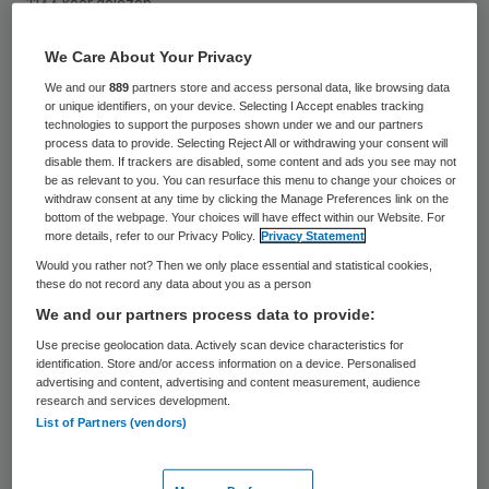
1133 keer gelezen
De kwaliteit van de verpleeghuizen is ietsje
We Care About Your Privacy
beter geworden. De cliënten zijn
We and our
889
partners store and access personal data, like browsing data
or unique identifiers, on your device. Selecting I Accept enables tracking
tevredener en het aantal personeelsleden
technologies to support the purposes shown under we and our partners
process data to provide. Selecting Reject All or withdrawing your consent will
stijgt, zo blijkt uit een rapport van minister
disable them. If trackers are disabled, some content and ads you see may not
Hugo de Jonge (Volksgezondheid).
be as relevant to you. You can resurface this menu to change your choices or
withdraw consent at any time by clicking the Manage Preferences link on the
bottom of the webpage. Your choices will have effect within our Website. For
more details, refer to our Privacy Policy.
Privacy Statement
Cliënten waarderen de verpleeghuiszorg nu
Would you rather not? Then we only place essential and statistical cookies,
these do not record any data about you as a person
met een 8,3. Vorig jaar was dat 8, het jaar
We and our partners process data to provide:
ervoor 7,9. Het aantal werknemers is in
Use precise geolocation data. Actively scan device characteristics for
totaal met 29.000 gestegen sinds 2017. De
identification. Store and/or access information on a device. Personalised
advertising and content, advertising and content measurement, audience
Jonge vindt de ontwikkelingen
research and services development.
bemoedigend, maar zegt erbij dat er nog
List of Partners (vendors)
veel werk verricht moet worden. “We zijn er
zeker nog niet.” (ANP)