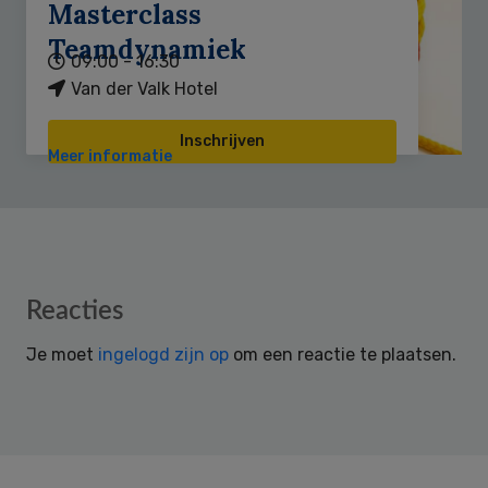
Masterclass
Teamdynamiek
09:00 - 16:30
Van der Valk Hotel
Inschrijven
Meer informatie
Reader
Reacties
Interactions
Je moet
ingelogd zijn op
om een reactie te plaatsen.