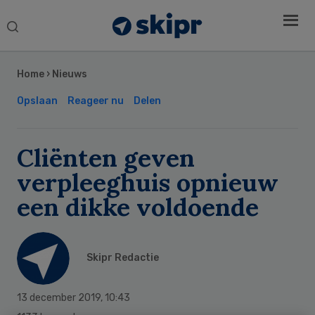
Search
this
Secondary
website
Sidebar
Home
›
Nieuws
Opslaan
Reageer nu
Delen
Cliënten geven
verpleeghuis opnieuw
een dikke voldoende
Skipr Redactie
13 december 2019
,
10:43