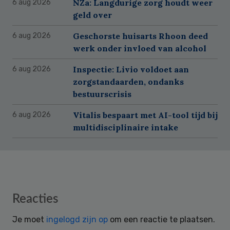
NZa: Langdurige zorg houdt weer
6 aug 2026
geld over
Geschorste huisarts Rhoon deed
6 aug 2026
werk onder invloed van alcohol
Inspectie: Livio voldoet aan
6 aug 2026
zorgstandaarden, ondanks
bestuurscrisis
Vitalis bespaart met AI-tool tijd bij
6 aug 2026
multidisciplinaire intake
Reader
Reacties
Interactions
Je moet
ingelogd zijn op
om een reactie te plaatsen.