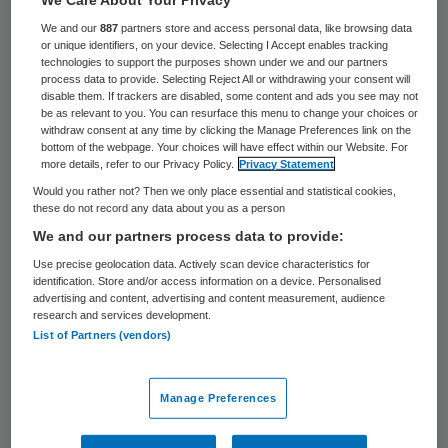
We Care About Your Privacy
Ziekenhuis VieCuri in Venlo is maandag
We and our
887
partners store and access personal data, like browsing data
or unique identifiers, on your device. Selecting I Accept enables tracking
enkele uren lang getroffen door een
technologies to support the purposes shown under we and our partners
process data to provide. Selecting Reject All or withdrawing your consent will
computerstoring. Als gevolg daarvan zijn
disable them. If trackers are disabled, some content and ads you see may not
enkele operaties maandagmiddag
be as relevant to you. You can resurface this menu to change your choices or
withdraw consent at any time by clicking the Manage Preferences link on the
geannuleerd. Ook afspraken op de
bottom of the webpage. Your choices will have effect within our Website. For
more details, refer to our Privacy Policy.
Privacy Statement
poliklinieken gingen tijdens de storing niet
Would you rather not? Then we only place essential and statistical cookies,
door, maakte het ziekenhuis bekend.
these do not record any data about you as a person
We and our partners process data to provide:
Ambulances werden naar omliggende
Use precise geolocation data. Actively scan device characteristics for
ziekenhuizen gestuurd. De computers
identification. Store and/or access information on a device. Personalised
advertising and content, advertising and content measurement, audience
vielen rond half 11 uit als gevolg van
research and services development.
List of Partners (vendors)
overbelasting van het netwerk. Rond kwart
voor 3 was de storing verholpen. Operaties
Manage Preferences
die voor later gepland waren, konden
doorgaan. Ook mensen die nadien nog voor