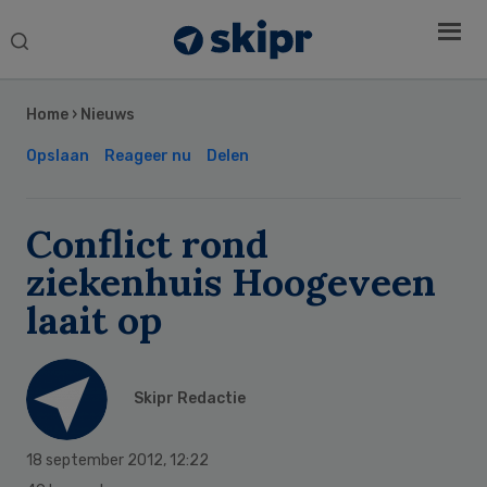
Search
this
Secondary
website
Sidebar
Home
›
Nieuws
Opslaan
Reageer nu
Delen
Conflict rond
ziekenhuis Hoogeveen
laait op
Skipr Redactie
18 september 2012
,
12:22