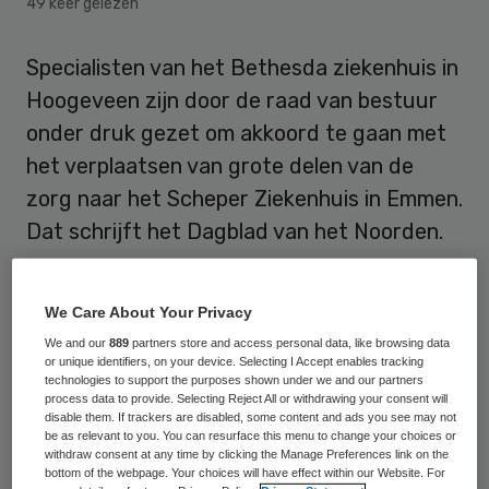
49 keer gelezen
Specialisten van het Bethesda ziekenhuis in
Hoogeveen zijn door de raad van bestuur
onder druk gezet om akkoord te gaan met
het verplaatsen van grote delen van de
zorg naar het Scheper Ziekenhuis in Emmen.
Dat schrijft het Dagblad van het Noorden.
De spanningen tussen de medische staf en
We Care About Your Privacy
de raad van bestuur van het ziekenhuis in
We and our
889
partners store and access personal data, like browsing data
Hoogeveen zijn daarmee hoog opgelopen,
or unique identifiers, on your device. Selecting I Accept enables tracking
aldus het Dagblad van het Noorden.
technologies to support the purposes shown under we and our partners
process data to provide. Selecting Reject All or withdrawing your consent will
Medisch specialisten betwijfelen of de raad
disable them. If trackers are disabled, some content and ads you see may not
be as relevant to you. You can resurface this menu to change your choices or
van bestuur de situatie nog in de hand
withdraw consent at any time by clicking the Manage Preferences link on the
bottom of the webpage. Your choices will have effect within our Website. For
heeft. Verscheidene specialisten hebben