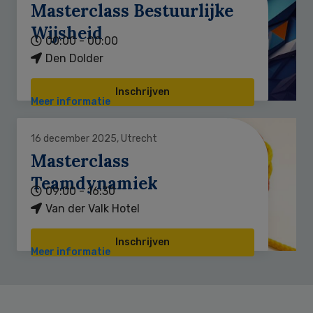
Masterclass Bestuurlijke
Wijsheid
00:00 - 00:00
Den Dolder
Inschrijven
Meer informatie
16 december 2025, Utrecht
Masterclass
Teamdynamiek
09:00 - 16:30
Van der Valk Hotel
Inschrijven
Meer informatie