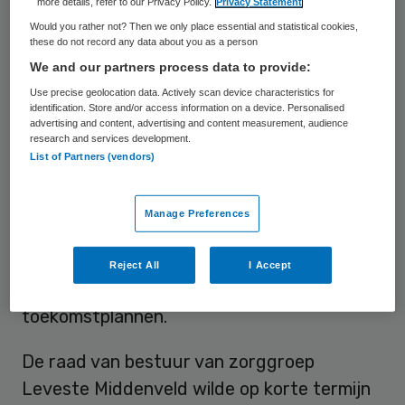
more details, refer to our Privacy Policy.
Privacy Statement
het vertrouwen in de raad van bestuur
Would you rather not? Then we only place essential and statistical cookies,
these do not record any data about you as a person
verloren, zo meldt de krant op basis van e-
We and our partners process data to provide:
mails.
Use precise geolocation data. Actively scan device characteristics for
identification. Store and/or access information on a device. Personalised
advertising and content, advertising and content measurement, audience
Toekomstplannen
research and services development.
List of Partners (vendors)
De raad van bestuur houdt woensdag en
donderdag bijeenkomsten voor
Manage Preferences
medewerkers van de ziekenhuizen in
Emmen en Hoogeveen. Zij krijgen dan meer
Reject All
I Accept
informatie over de financiële situatie en de
toekomstplannen.
De raad van bestuur van zorggroep
Leveste Middenveld wilde op korte termijn