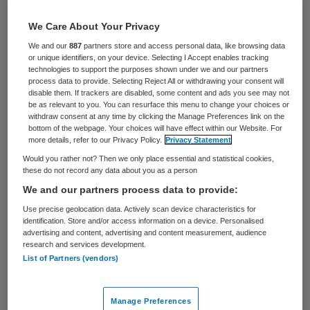
21 keer gelezen
We Care About Your Privacy
Cor Calis is benoemd tot associate partner
We and our
887
partners store and access personal data, like browsing data
or unique identifiers, on your device. Selecting I Accept enables tracking
bij Arteria Consulting. De voormalige
technologies to support the purposes shown under we and our partners
bestuurder van het Havenziekenhuis
process data to provide. Selecting Reject All or withdrawing your consent will
disable them. If trackers are disabled, some content and ads you see may not
Rotterdam gaat op 1 januari van start.
be as relevant to you. You can resurface this menu to change your choices or
withdraw consent at any time by clicking the Manage Preferences link on the
bottom of the webpage. Your choices will have effect within our Website. For
Calis zal zich primair richten op de cure-
more details, refer to our Privacy Policy.
Privacy Statement
markt (ziekenhuismarkt, revalidatie en
Would you rather not? Then we only place essential and statistical cookies,
these do not record any data about you as a person
huisartsen), de samenwerking binnen
We and our partners process data to provide:
zorgketens (zoals Dementie) en het thema
Use precise geolocation data. Actively scan device characteristics for
accountable care, zo maakt Arteria
identification. Store and/or access information on a device. Personalised
advertising and content, advertising and content measurement, audience
Consulting bekend.
research and services development.
List of Partners (vendors)
Behalve directeur/bestuurder bij het
Havenziekenhuis was Calis ook bestuurder
Manage Preferences