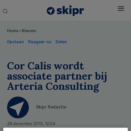
Search
this
Secondary
website
Sidebar
Home
›
Nieuws
Opslaan
Reageer nu
Delen
Cor Calis wordt
associate partner bij
Arteria Consulting
Skipr Redactie
28 december 2015
,
12:04