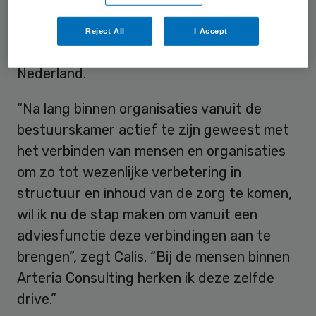
bij het Instituut voor Tropische Ziekten.
Naast zijn werkzaamheden bij Arteria blijft
Reject All
I Accept
hij als bestuurslid betrokken bij Planetree
Nederland.
“Na lang binnen organisaties vanuit de
bestuurskamer actief te zijn geweest met
het verbinden van mensen en organisaties
om zo tot wezenlijke verbetering in
structuur en inhoud van de zorg te komen,
wil ik nu de stap maken om vanuit een
adviesfunctie deze verbindingen aan te
brengen”, zegt Calis. “Bij de mensen binnen
Arteria Consulting herken ik deze zelfde
drive.”