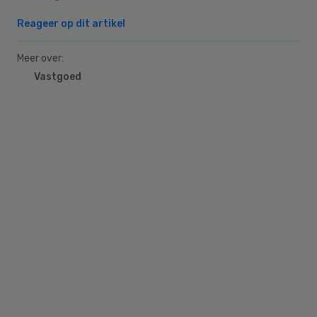
Reageer op dit artikel
Meer over:
Vastgoed
Primary
Sidebar