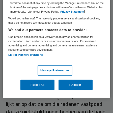
met name de care zich door de combinatie
withdraw consent at any time by clicking the Manage Preferences link on the
van bezuinigingen en de invoering van de
bottom of the webpage. Your choices will have effect within our Website. For
more details, refer to our Privacy Policy.
Privacy Statement
normatieve huisvestingscomponent (NHC)
Would you rather not? Then we only place essential and statistical cookies,
gedwongen zien om vastgoed te verkopen.
these do not record any data about you as a person
We and our partners process data to provide:
Het CSZ nam vorig jaar 211 nieuwe zaken in
Use precise geolocation data. Actively scan device characteristics for
identification. Store and/or access information on a device. Personalised
behandeling, zo blijkt uit het
jaarverslag
,
advertising and content, advertising and content measurement, audience
research and services development.
tegen 104 nieuwe zaken in 2010. Hoofd
List of Partners (vendors)
juridische zaken Liesbeth van Leeuwen van
het CSZ noemt de verdubbeling “opvallend”.
Manage Preferences
“Als gevolg van de recessie wordt er
bezuinigd. Daarnaast hebben instellingen te
Reject All
I Accept
maken gekregen met de invoering van de
normatieve huisvestingscomponent. Het
lijkt er op dat ze om die redenen vastgoed
dat ze niet strikt nodig hebben van de hand