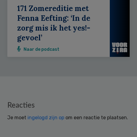
171 Zomereditie met
Fenna Eefting: ‘In de
zorg mis ik het yes!-
gevoel’
Naar de podcast
Reader
Reacties
Interactions
Je moet
ingelogd zijn op
om een reactie te plaatsen.