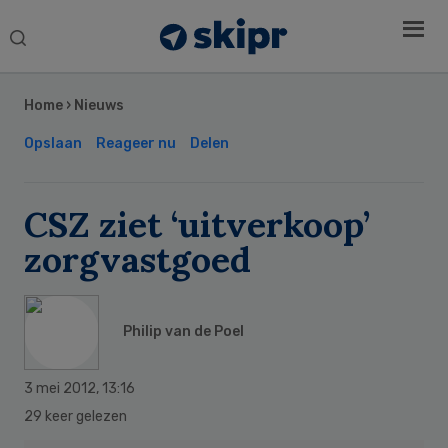
Search
this
Secondary
website
Sidebar
Home
›
Nieuws
Opslaan
Reageer nu
Delen
CSZ ziet ‘uitverkoop’
zorgvastgoed
Philip van de Poel
3 mei 2012
,
13:16
29 keer gelezen