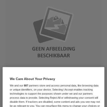
Het College Sanering Zorginstellingen (CSZ)
We Care About Your Privacy
heeft vorig jaar twee keer zoveel nieuwe
We and our
887
partners store and access personal data, like browsing data
or unique identifiers, on your device. Selecting I Accept enables tracking
zaken in behandeling gekregen als in 2010.
technologies to support the purposes shown under we and our partners
process data to provide. Selecting Reject All or withdrawing your consent will
Het CSZ vermoedt dat zorginstellingen in
disable them. If trackers are disabled, some content and ads you see may not
be as relevant to you. You can resurface this menu to change your choices or