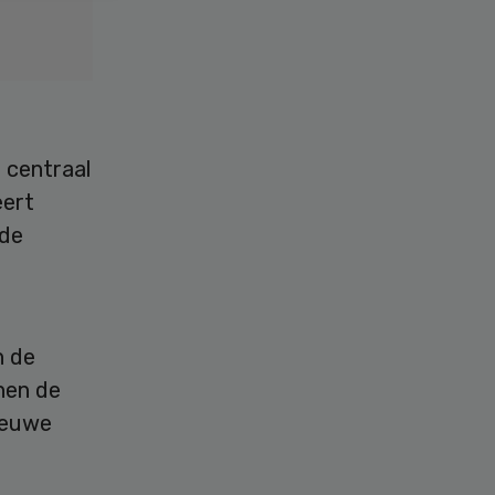
 centraal
eert
 de
n de
nnen de
nieuwe