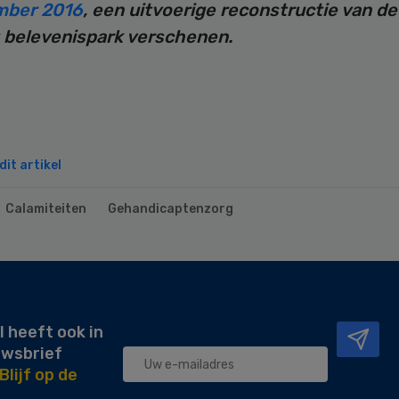
mber 2016
, een uitvoerige reconstructie van de 
 belevenispark verschenen.
it artikel
Calamiteiten
Gehandicaptenzorg
l heeft ook in
uwsbrief
Blijf op de