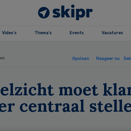
Video’s
Thema’s
Events
Vacatures
ws
Opslaan
Reageer nu
Del
elzicht moet kla
r centraal stelle