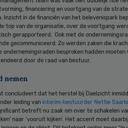
 management team was vaak niet duidelijk hoe he
tvorming, financiering en voortgang van de strat
. Inzicht in de financiën van het belevenispark be
de top van de organisatie, over de voortgang wer
isch gerapporteerd. Ook met de ondernemingsr
nde gecommuniceerd. Zo werden zaken die krach
e ondernemingsraden besproken hadden moeten 
gendeerd door de raad van bestuur.
d nemen
nt concludeert dat het herstel bij Daelzicht inmidd
nder leiding van
interim-bestuurder Nettie Saarl
gnificant betreft nu zaak om over te schakelen va
kken’ naar ‘vooruit kijken’. Het accent moet daarbi
leggen op de cliënt. Dit betekent onder meer “in