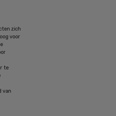
cten zich
 oog voor
de
oor
r te
e
d van