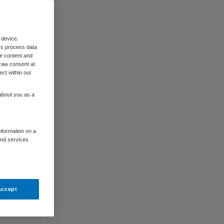
 device.
rs process data
me content and
raw consent at
ect within our
 about you as a
information on a
and services
Accept