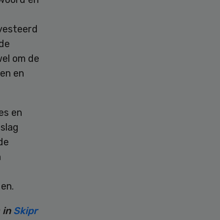
nvesteerd
 de
wel om de
nen en
es en
slag
de
n
en.
 in
Skipr