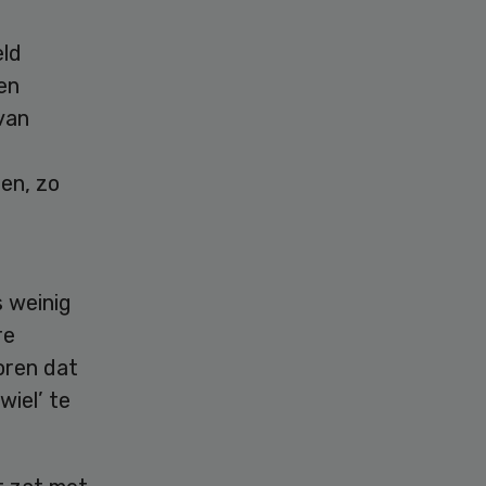
eld
en
van
en, zo
 weinig
re
oren dat
wiel’ te