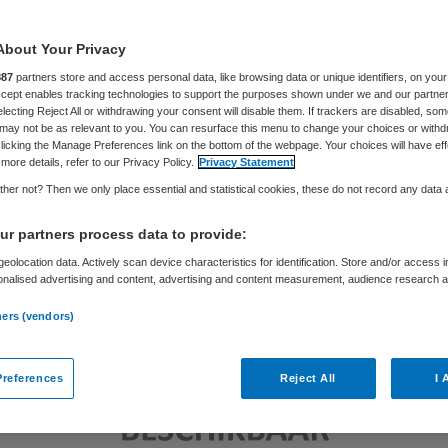
Philip van de Poel
27 oktober 2016
,
12:16
49 keer gelezen
About Your Privacy
887
partners store and access personal data, like browsing data or unique identifiers, on your
Accept enables tracking technologies to support the purposes shown under we and our partne
electing Reject All or withdrawing your consent will disable them. If trackers are disabled, so
may not be as relevant to you. You can resurface this menu to change your choices or withd
licking the Manage Preferences link on the bottom of the webpage. Your choices will have eff
more details, refer to our Privacy Policy.
Privacy Statement
her not? Then we only place essential and statistical cookies, these do not record any data
r partners process data to provide:
eolocation data. Actively scan device characteristics for identification. Store and/or access 
onalised advertising and content, advertising and content measurement, audience research 
.
ners (vendors)
references
Reject All
I 