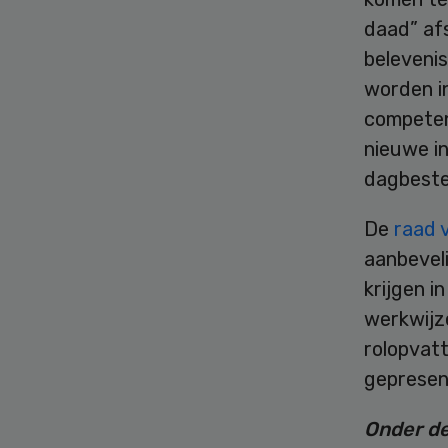
daad” af
beleveni
worden i
competen
nieuwe i
dagbeste
De
raad 
aanbevel
krijgen i
werkwijz
rolopvat
gepresen
Onder de