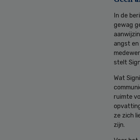
In de ber
gewag ge
aanwijzi
angst en 
medewerk
stelt Sign
Wat Signi
communic
ruimte v
opvatting
ze zich l
zijn.