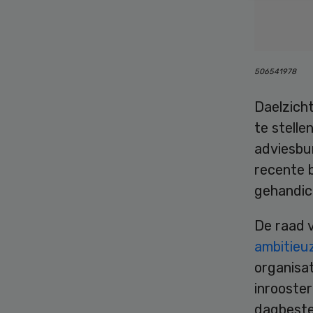
506541978
Daelzicht
te stelle
adviesbu
recente b
gehandic
De raad 
ambitieuz
organisa
inrooste
dagbeste