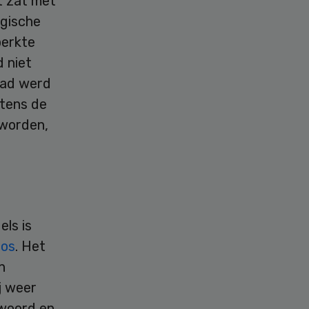
t zat met
egische
perkte
d niet
aad werd
tens de
worden,
els is
oos
. Het
n
j weer
 woord en