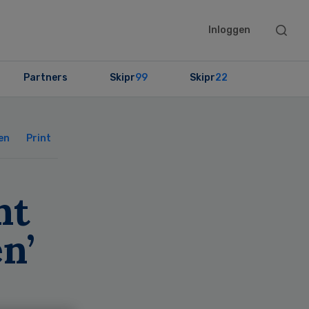
Searc
Inloggen
this
websit
Partners
Skipr
99
Skipr
22
Primary
Sidebar
en
Print
nt
n’