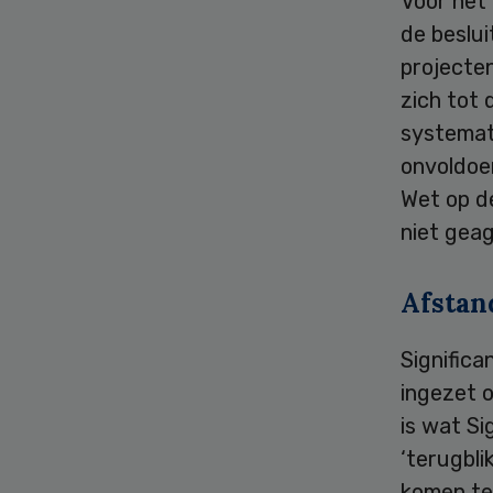
Voor het
de beslui
projecten
zich tot 
systemat
onvoldoe
Wet op d
niet gea
Afstan
Significa
ingezet o
is wat Si
‘terugbli
komen te 