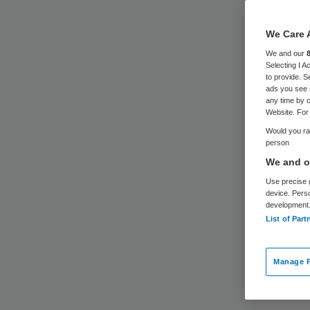
We Care 
We and our
Selecting I 
to provide. S
ads you see 
any time by c
Website. For 
Would you rat
person
We and ou
Use precise g
device. Pers
development
List of Part
Manage P