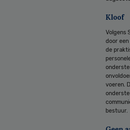
Kloof
Volgens S
door een 
de prakt
personel
onderste
onvoldoe
voeren. D
onderste
communic
bestuur
Geen a