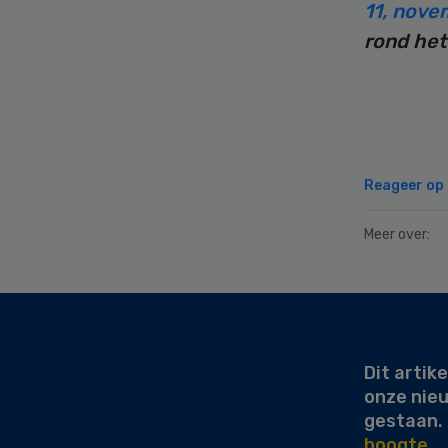
11, nove
rond het
Reageer op d
Meer over:
Secondary
Sidebar
Dit artike
onze nie
gestaan.
hoogte.