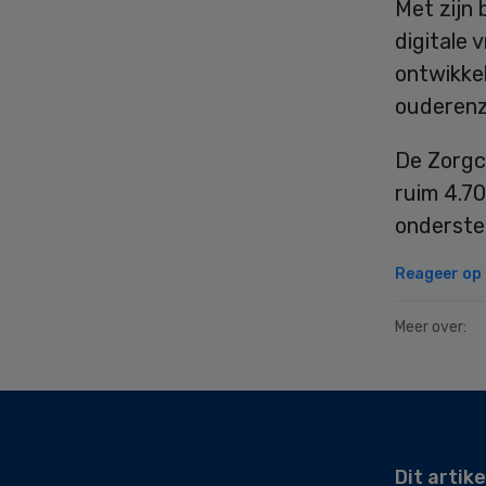
Met zijn 
digitale 
ontwikke
ouderenz
De Zorgci
ruim 4.70
onderste
Reageer op d
Meer over:
Secondary
Sidebar
Dit artike