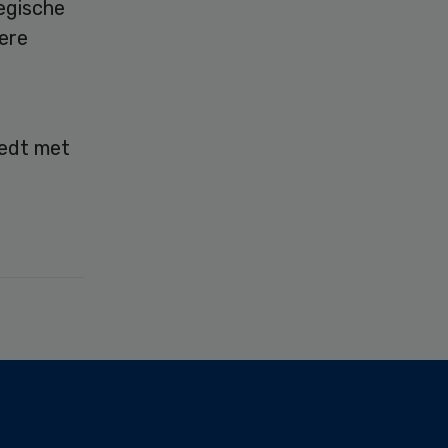
tegische
ere
iedt met