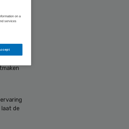
information on a
and services
t de raad
Accept
uitmaken
ervaring
 laat de