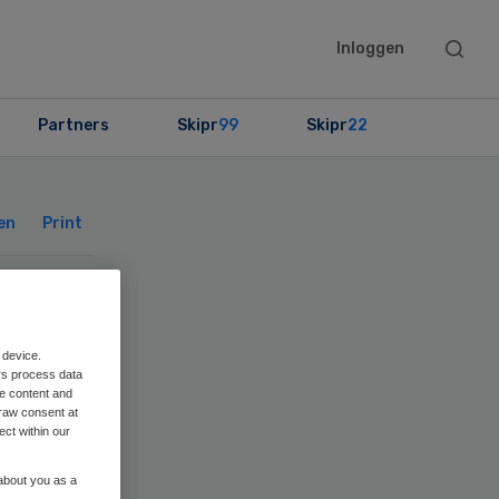
Searc
Inloggen
this
websit
Partners
Skipr
99
Skipr
22
Primary
Sidebar
en
Print
 device.
id
rs process data
me content and
raw consent at
ect within our
 about you as a