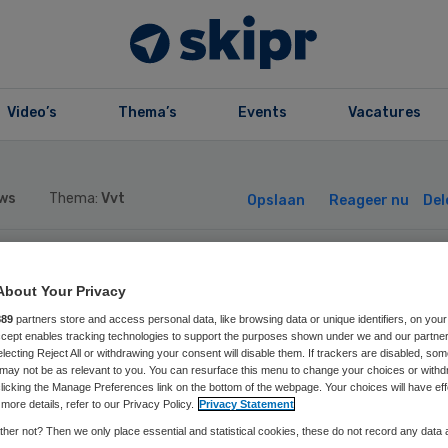
Video’s
Thema’s
Events
Vacatures
ws
Thema:
Vvt
Opslaan
Reageer nu
Del
 Zorgcirkel
About Your Privacy
889
partners store and access personal data, like browsing data or unique identifiers, on your
rwelkomt nieuw l
Accept enables tracking technologies to support the purposes shown under we and our partne
electing Reject All or withdrawing your consent will disable them. If trackers are disabled, so
may not be as relevant to you. You can resurface this menu to change your choices or withd
licking the Manage Preferences link on the bottom of the webpage. Your choices will have eff
d van toezicht
more details, refer to our Privacy Policy.
Privacy Statement
her not? Then we only place essential and statistical cookies, these do not record any data