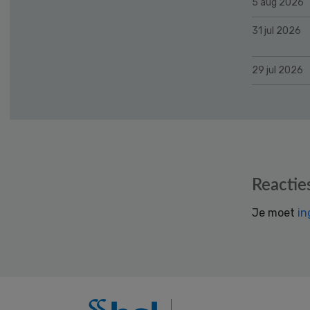
5 aug 2026
31 jul 2026
29 jul 2026
Reader
Reactie
Interactions
Je moet
in