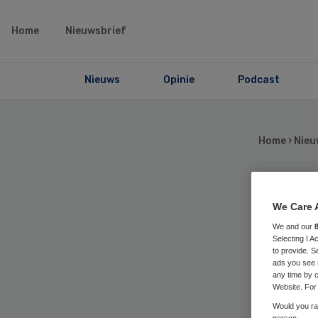
Home
Nieuwsbrief
Nieuws
Opinie
Podcast
Home
›
Nieu
De
We Care 
We and our
ve
Selecting I 
to provide. S
ads you see 
any time by c
raa
Website. For 
Would you rat
person