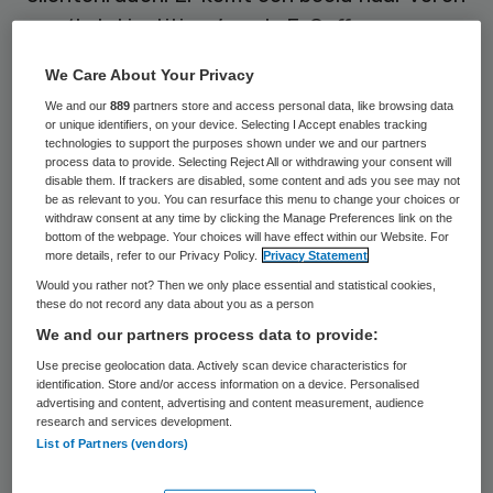
van ‘total institions’ zoals E. Goffman
(Canadese socioloog) heeft beschreven in
We Care About Your Privacy
zijn gelijknamige boek. Een institutionele
We and our
889
partners store and access personal data, like browsing data
leefomgeving is slecht voor het welzijn en
or unique identifiers, on your device. Selecting I Accept enables tracking
technologies to support the purposes shown under we and our partners
welbevinden van mensen. In het ergste
process data to provide. Selecting Reject All or withdrawing your consent will
disable them. If trackers are disabled, some content and ads you see may not
geval kunnen deze leefomgevingen bij
be as relevant to you. You can resurface this menu to change your choices or
withdraw consent at any time by clicking the Manage Preferences link on the
verpleeghuisbewoners leiden tot
bottom of the webpage. Your choices will have effect within our Website. For
disculturatie en mortificatie (het afleren
more details, refer to our Privacy Policy.
Privacy Statement
Would you rather not? Then we only place essential and statistical cookies,
van sociale vaardigheden en het verliezen
these do not record any data about you as a person
van je eigen identiteit en persoonlijkheid).
We and our partners process data to provide:
Naast het verliezen van sociale
Use precise geolocation data. Actively scan device characteristics for
identification. Store and/or access information on a device. Personalised
vaardigheden, je eigen identiteit en
advertising and content, advertising and content measurement, audience
persoonlijkheid is een institutionele
research and services development.
List of Partners (vendors)
leefomgeving niet prettig voor bezoekers
van verpleeghuisbewoners.