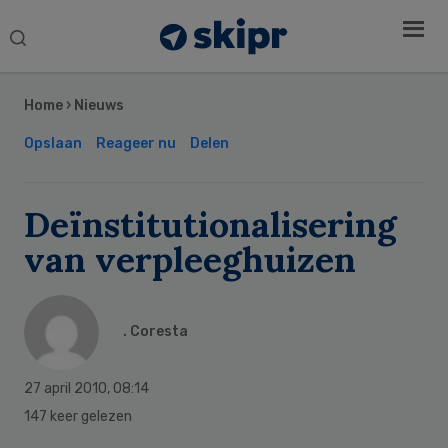
Search
this
Secondary
website
Sidebar
Home
›
Nieuws
Opslaan
Reageer nu
Delen
Deïnstitutionalisering
van verpleeghuizen
. Coresta
27 april 2010
,
08:14
147 keer gelezen