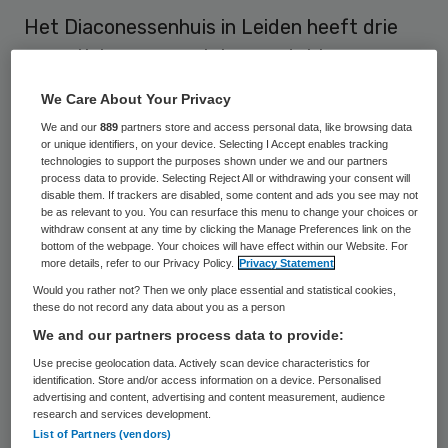
Het Diaconessenhuis in Leiden heeft drie
operatiekamers gesloten omdat in een van
de ruimtes vliegjes zijn aangetroffen. Dat
We Care About Your Privacy
heeft het ziekenhuis vrijdag op zijn website
We and our
889
partners store and access personal data, like browsing data
gemeld.
or unique identifiers, on your device. Selecting I Accept enables tracking
technologies to support the purposes shown under we and our partners
process data to provide. Selecting Reject All or withdrawing your consent will
disable them. If trackers are disabled, some content and ads you see may not
Uitgestelde operaties
be as relevant to you. You can resurface this menu to change your choices or
withdraw consent at any time by clicking the Manage Preferences link on the
bottom of the webpage. Your choices will have effect within our Website. For
Het
Diaconessenhuis
heeft in totaal acht
more details, refer to our Privacy Policy.
Privacy Statement
ok’s. De beestjes waren via het luchtkanaal
Would you rather not? Then we only place essential and statistical cookies,
these do not record any data about you as a person
binnengekomen. Er zijn enkele operaties
We and our partners process data to provide:
uitgesteld, maar de gezondheid van de
Use precise geolocation data. Actively scan device characteristics for
patiënten is niet in gevaar geweest. De
identification. Store and/or access information on a device. Personalised
advertising and content, advertising and content measurement, audience
uitgestelde operaties worden binnen twee
research and services development.
List of Partners (vendors)
weken opnieuw ingepland.