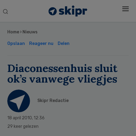
Search
this
Secondary
website
Sidebar
Home
›
Nieuws
Opslaan
Reageer nu
Delen
Diaconessenhuis sluit
ok’s vanwege vliegjes
Skipr Redactie
18 april 2010
,
12:36
29 keer gelezen