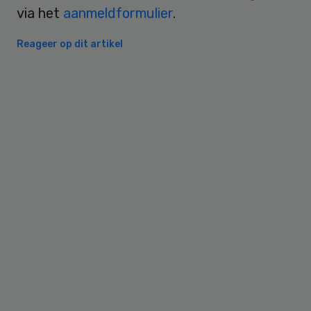
via het
aanmeldformulier
.
Reageer op dit artikel
Primary
Sidebar