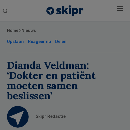
Search
this
Secondary
website
Sidebar
Home
›
Nieuws
Opslaan
Reageer nu
Delen
Dianda Veldman:
‘Dokter en patiënt
moeten samen
beslissen’
Skipr Redactie