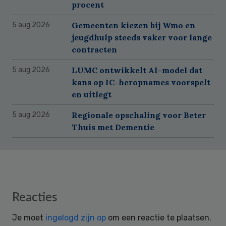
procent
Gemeenten kiezen bij Wmo en
5 aug 2026
jeugdhulp steeds vaker voor lange
contracten
LUMC ontwikkelt AI-model dat
5 aug 2026
kans op IC-heropnames voorspelt
en uitlegt
Regionale opschaling voor Beter
5 aug 2026
Thuis met Dementie
Reader
Reacties
Interactions
Je moet
ingelogd zijn op
om een reactie te plaatsen.