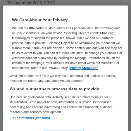
19 november 2015
,
09:30
15 keer gelezen
We Care About Your Privacy
Iedereen is het er op het eerste gezicht
We and our
887
partners store and access personal data, like browsing data
or unique identifiers, on your device. Selecting I Accept enables tracking
over eens dat de patiënt centraal staat.
technologies to support the purposes shown under we and our partners
process data to provide. Selecting Reject All or withdrawing your consent will
Maar over hoe je die patiënt echt centraal
disable them. If trackers are disabled, some content and ads you see may not
zet, verschillen de meningen.
be as relevant to you. You can resurface this menu to change your choices or
withdraw consent at any time by clicking the Manage Preferences link on the
bottom of the webpage. Your choices will have effect within our Website. For
Dit zegt Dianda Veldman,
more details, refer to our Privacy Policy.
Privacy Statement
Would you rather not? Then we only place essential and statistical cookies,
directeur/bestuurder NPCF, na afloop van
these do not record any data about you as a person
Voorstelling van Zaken
. “Niemand durft
We and our partners process data to provide:
hardop te zeggen dat de patiënt niet
Use precise geolocation data. Actively scan device characteristics for
identification. Store and/or access information on a device. Personalised
centraal staat. Samen beslissen is
advertising and content, advertising and content measurement, audience
belangrijk. Er moet een goed gesprek
research and services development.
List of Partners (vendors)
plaatsvinden. De zorgverlener moet de
patiënt echt de ruimte geven om vragen te