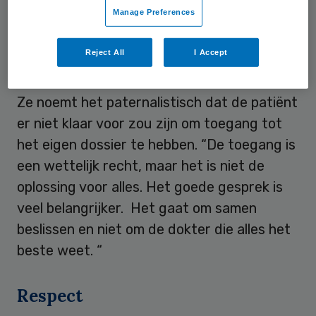
Manage Preferences
stellen en mee te beslissen.”
Reject All
I Accept
Paternalistisch
Ze noemt het paternalistisch dat de patiënt
er niet klaar voor zou zijn om toegang tot
het eigen dossier te hebben. “De toegang is
een wettelijk recht, maar het is niet de
oplossing voor alles. Het goede gesprek is
veel belangrijker. Het gaat om samen
beslissen en niet om de dokter die alles het
beste weet. “
Respect