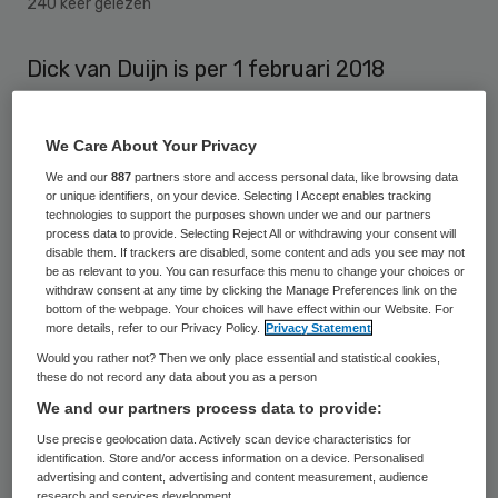
240 keer gelezen
Dick van Duijn is per 1 februari 2018
benoemd tot lid van de raad van bestuur
van Zorgpartners Midden-Holland. Hij volgt
We Care About Your Privacy
Simon de Jong op, die bij de organisatie
We and our
887
partners store and access personal data, like browsing data
or unique identifiers, on your device. Selecting I Accept enables tracking
vertrekt “om andere persoonlijke ambities
technologies to support the purposes shown under we and our partners
te gaan realiseren”.
process data to provide. Selecting Reject All or withdrawing your consent will
disable them. If trackers are disabled, some content and ads you see may not
be as relevant to you. You can resurface this menu to change your choices or
Van Duijn heeft uitgebreide ervaring binnen
withdraw consent at any time by clicking the Manage Preferences link on the
bottom of the webpage. Your choices will have effect within our Website. For
de zorg, ook in bestuurlijke functies.
more details, refer to our Privacy Policy.
Privacy Statement
Momenteel is hij werkzaam als
Would you rather not? Then we only place essential and statistical cookies,
these do not record any data about you as a person
centrummanager in het Reinier de Graaf
We and our partners process data to provide:
Ziekenhuis in Delft.
Use precise geolocation data. Actively scan device characteristics for
identification. Store and/or access information on a device. Personalised
Het was voor Van Duijn een bewuste keuze
advertising and content, advertising and content measurement, audience
research and services development.