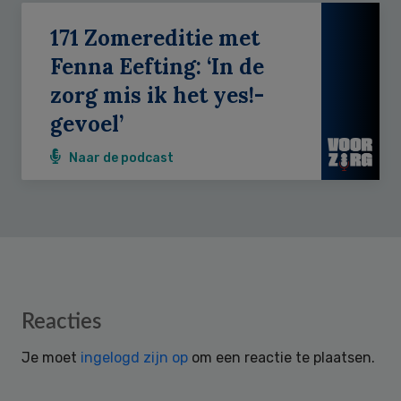
171 Zomereditie met
Fenna Eefting: ‘In de
zorg mis ik het yes!-
gevoel’
Naar de podcast
Reader
Reacties
Interactions
Je moet
ingelogd zijn op
om een reactie te plaatsen.