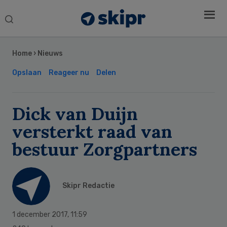
Search
this
Secondary
website
Sidebar
Home
›
Nieuws
Opslaan
Reageer nu
Delen
Dick van Duijn
versterkt raad van
bestuur Zorgpartners
Skipr Redactie
1 december 2017
,
11:59