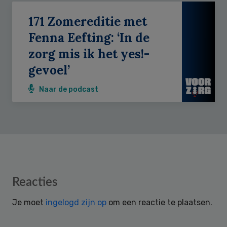
171 Zomereditie met
Fenna Eefting: ‘In de
zorg mis ik het yes!-
gevoel’
Naar de podcast
Reader
Reacties
Interactions
Je moet
ingelogd zijn op
om een reactie te plaatsen.