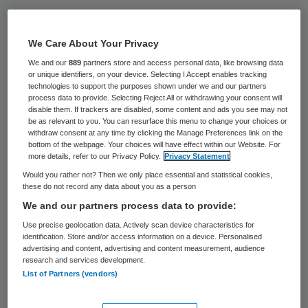
Algemeen directeur Rob Kievitsbos van
zorginstelling Aveleijn in Borne (Overijssel) is
We Care About Your Privacy
maandag niet op zijn werk verschenen. De
We and our
889
partners store and access personal data, like browsing data
or unique identifiers, on your device. Selecting I Accept enables tracking
directeur blijft thuis totdat een extern
technologies to support the purposes shown under we and our partners
onderzoek naar het reilen en zeilen van de
process data to provide. Selecting Reject All or withdrawing your consent will
disable them. If trackers are disabled, some content and ads you see may not
instelling voor verstandelijk gehandicapten
be as relevant to you. You can resurface this menu to change your choices or
withdraw consent at any time by clicking the Manage Preferences link on the
is afgerond, zo heeft hij laten weten.
bottom of the webpage. Your choices will have effect within our Website. For
more details, refer to our Privacy Policy.
Privacy Statement
Would you rather not? Then we only place essential and statistical cookies,
Arbeidsconflict
these do not record any data about you as a person
We and our partners process data to provide:
Aveleijn
heeft tal van vestigingen in het
Use precise geolocation data. Actively scan device characteristics for
identification. Store and/or access information on a device. Personalised
oosten van het land. De instelling heeft
advertising and content, advertising and content measurement, audience
2400 cliënten en een kleine 1700
research and services development.
List of Partners (vendors)
medewerkers.
Kievitsbos
kwam in opspraak
nadat hij kortgeleden onverwacht een