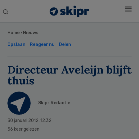
Search
this
Secondary
website
Sidebar
Home
›
Nieuws
Opslaan
Reageer nu
Delen
Directeur Aveleijn blijft
thuis
Skipr Redactie
30 januari 2012
,
12:32
56 keer gelezen