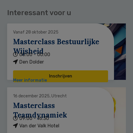
Interessant voor u
Vanaf 28 oktober 2025
Masterclass Bestuurlijke
Wijsheid
00:00 - 00:00
Den Dolder
Inschrijven
Meer informatie
16 december 2025, Utrecht
Masterclass
Teamdynamiek
09:00 - 16:30
Van der Valk Hotel