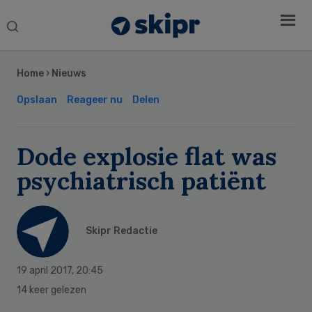
Search
this
Secondary
website
Sidebar
Home
›
Nieuws
Opslaan
Reageer nu
Delen
Dode explosie flat was
psychiatrisch patiënt
Skipr Redactie
19 april 2017
,
20:45
14 keer gelezen