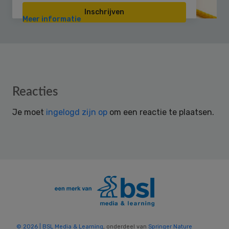
Inschrijven
Meer informatie
Reader
Reacties
Interactions
Je moet
ingelogd zijn op
om een reactie te plaatsen.
© 2026 | BSL Media & Learning
, onderdeel van
Springer Nature