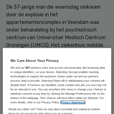
De 37-jarige man die woensdag omkwam
door de explosie in het
appartementencomplex in Veendam was
onder behandeling bij het psychiatrisch
centrum van Universitair Medisch Centrum
Groningen (UMCG). Het ziekenhuis meldde
dat de dood van de man dood aanleiding is
voor een intern onderzoek. Ook is de
We Care About Your Privacy
Inspectie voor de Gezondheidszorg (IGZ)
We and our
887
partners store and access personal data, like browsing data
or unique identifiers, on your device. Selecting I Accept enables tracking
ingelicht.
technologies to support the purposes shown under we and our partners
process data to provide. Selecting Reject All or withdrawing your consent will
disable them. If trackers are disabled, some content and ads you see may not
Het UMCG stelde tegelijkertijd dat er “geen
be as relevant to you. You can resurface this menu to change your choices or
withdraw consent at any time by clicking the Manage Preferences link on the
aanleiding was om een dergelijke escalatie
bottom of the webpage. Your choices will have effect within our Website. For
te verwachten”. De man was de bewoner
more details, refer to our Privacy Policy.
Privacy Statement
Would you rather not? Then we only place essential and statistical cookies,
van de flat waar de gasexplosie plaatshad.
these do not record any data about you as a person