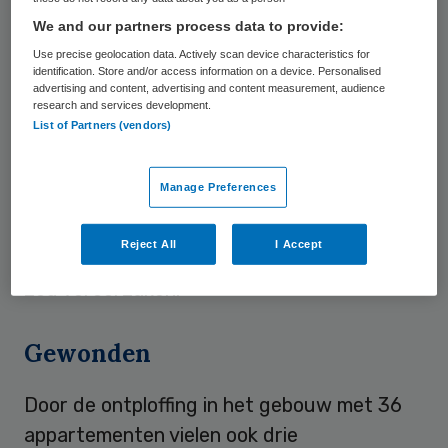
Omwonenden speculeerden dat het
We and our partners process data to provide:
slachtoffer de ontploffing opzettelijk heeft
Use precise geolocation data. Actively scan device characteristics for
identification. Store and/or access information on a device. Personalised
veroorzaakt, maar de politie en
advertising and content, advertising and content measurement, audience
burgemeester Sipke Swierstra wilden niet
research and services development.
List of Partners (vendors)
vooruitlopen op de uitkomst van het
politieonderzoek naar de ontploffing. Wel
Manage Preferences
meldde woningbouwvereniging Acantus dat
ze met de bewoner in gesprek was over
Reject All
I Accept
andere woonruimte, omdat de man overlast
zou veroorzaken.
Gewonden
Door de ontploffing in het gebouw met 36
appartementen vielen ook drie