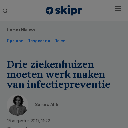
Search
this
Secondary
website
Sidebar
Home
›
Nieuws
Opslaan
Reageer nu
Delen
Drie ziekenhuizen
moeten werk maken
van infectiepreventie
Samira Ahli
15 augustus 2017
,
11:22