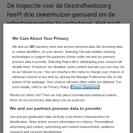
De Inspectie voor de Gezondheidszorg
heeft drie ziekenhuizen gemaand om de
infectiepreventie te verbeteren. Het gaat
om het Zaans Medisch Centrum, Gelre
We Care About Your Privacy
Ziekenhuizen in Apeldoorn en het
We and our
887
partners store and access personal data, like browsing data
Flevoziekenhuis in Almere hebben van de
or unique identifiers, on your device. Selecting I Accept enables tracking
technologies to support the purposes shown under we and our partners
Inspectie voor de Gezondheidszorg.
process data to provide. Selecting Reject All or withdrawing your consent will
disable them. If trackers are disabled, some content and ads you see may not
be as relevant to you. You can resurface this menu to change your choices or
De inspectie bezocht in het voorjaar vier
withdraw consent at any time by clicking the Manage Preferences link on the
ziekenhuizen in het kader van het project
bottom of the webpage. Your choices will have effect within our Website. For
more details, refer to our Privacy Policy.
Privacy Statement
Toezicht Infectiepreventie (TIP). Alleen het
Would you rather not? Then we only place essential and statistical cookies,
Maasstad Ziekenhuis
in Rotterdam voldeed
these do not record any data about you as a person
aan alle eisen. Bij het
Zaans Medisch
We and our partners process data to provide:
Centrum (ZMC)
constateerde de inspectie
Use precise geolocation data. Actively scan device characteristics for
identification. Store and/or access information on a device. Personalised
tekortkomingen op het gebied van de
advertising and content, advertising and content measurement, audience
research and services development.