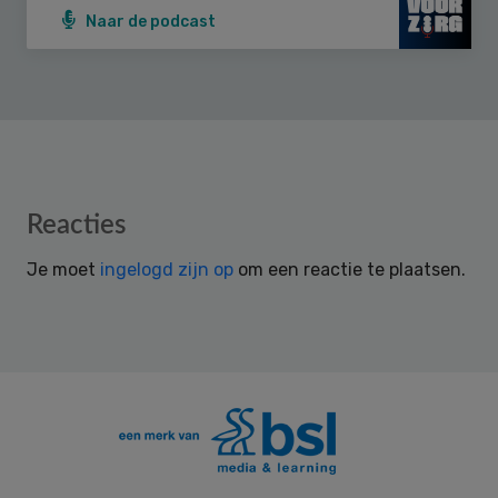
Naar de podcast
Reader
Reacties
Interactions
Je moet
ingelogd zijn op
om een reactie te plaatsen.