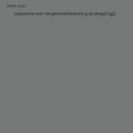
Meer over:
Inspectie voor de gezondheidszorg en jeugd (igj)
Primary
Sidebar