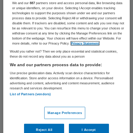
32 keer gelezen
We and our
887
partners store and access personal data, like browsing data
or unique identifiers, on your device. Selecting I Accept enables tracking
technologies to support the purposes shown under we and our partners
De handel in vervalste medicijnen is zo
process data to provide. Selecting Reject All or withdrawing your consent will
disable them. If trackers are disabled, some content and ads you see may not
winstgevend, dat drugshandelaren
be as relevant to you. You can resurface this menu to change your choices or
withdraw consent at any time by clicking the Manage Preferences link on the
overstappen op dit soort geneesmiddelen.
bottom of the webpage. Your choices will have effect within our Website. For
Blijkbaar hebben ze zich geconverteerd tot
more details, refer to our Privacy Policy.
Privacy Statement
Would you rather not? Then we only place essential and statistical cookies,
handelaren in nepmedicijnen, aldus
these do not record any data about you as a person
rechercheur Chris van Steenkiste van
We and our partners process data to provide:
opsporingsorganisatie Europol zondag in
Use precise geolocation data. Actively scan device characteristics for
identification. Store and/or access information on a device. Personalised
Reporter Radio.
advertising and content, advertising and content measurement, audience
research and services development.
Volgens Van Steenkiste
duiken in dossiers
List of Partners (vendors)
steeds vaker namen op van criminelen die
eerder voor drugshandel werden
Manage Preferences
veroordeeld. Ze stappen volgens hem over
omdat de straffen voor handel in
Reject All
I Accept