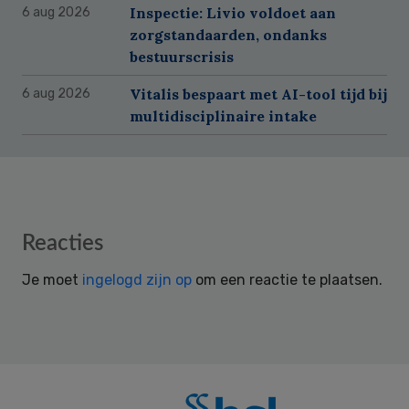
Inspectie: Livio voldoet aan
6 aug 2026
zorgstandaarden, ondanks
bestuurscrisis
Vitalis bespaart met AI-tool tijd bij
6 aug 2026
multidisciplinaire intake
Reader
Reacties
Interactions
Je moet
ingelogd zijn op
om een reactie te plaatsen.