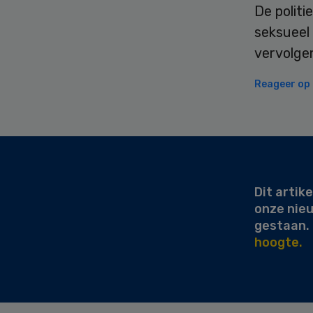
De politi
seksueel
vervolge
Reageer op d
Secondary
Sidebar
Dit artike
onze nie
gestaan.
hoogte.