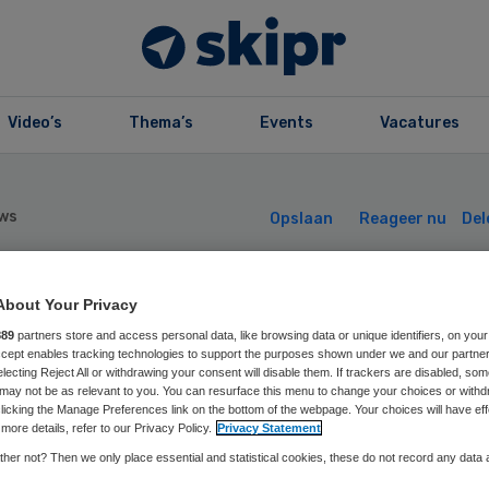
Video’s
Thema’s
Events
Vacatures
ws
Opslaan
Reageer nu
Del
tse arts misbrui
About Your Privacy
889
partners store and access personal data, like browsing data or unique identifiers, on your
Accept enables tracking technologies to support the purposes shown under we and our partne
 kinderen
electing Reject All or withdrawing your consent will disable them. If trackers are disabled, so
may not be as relevant to you. You can resurface this menu to change your choices or withd
licking the Manage Preferences link on the bottom of the webpage. Your choices will have eff
more details, refer to our Privacy Policy.
Privacy Statement
her not? Then we only place essential and statistical cookies, these do not record any data