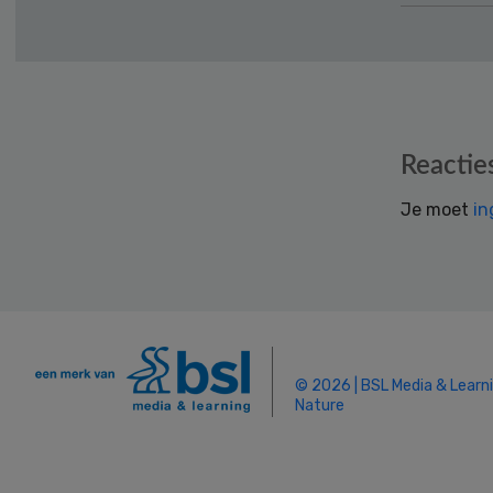
Reader
Reactie
Interactions
Je moet
in
© 2026 | BSL Media & Learn
Nature