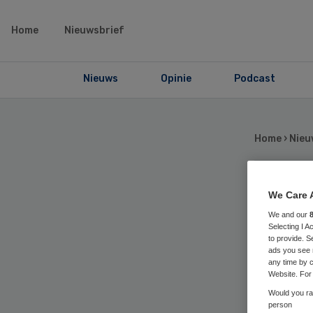
Home
Nieuwsbrief
Nieuws
Opinie
Podcast
Home
›
Nieu
Dui
We Care 
We and our
Selecting I 
21
to provide. S
ads you see 
any time by c
Website. For 
Would you rat
person