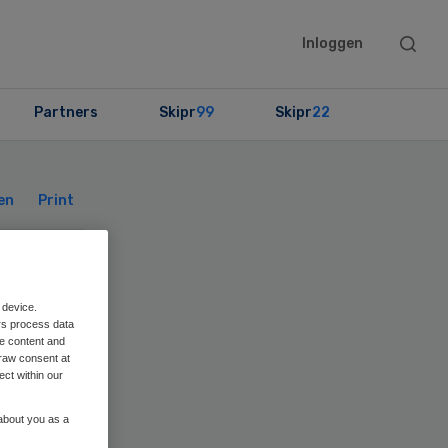
Searc
Inloggen
this
websit
Partners
Skipr
99
Skipr
22
Primary
Sidebar
en
Print
kte
 device.
rs process data
me content and
raw consent at
ect within our
 about you as a