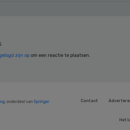
s
gelogd zijn op
om een reactie te plaatsen.
Contact
Advertere
ing
, onderdeel van
Springer
Het l