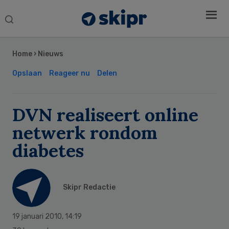
Search
this
Secondary
website
Sidebar
Home
›
Nieuws
Opslaan
Reageer nu
Delen
DVN realiseert online
netwerk rondom
diabetes
Skipr Redactie
19 januari 2010
,
14:19