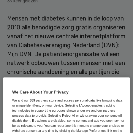
39 keer gelezen
Mensen met diabetes kunnen in de loop van
2010 alle benodigde zorg gratis organiseren
vanaf het nieuwe centrale internetplatform
van Diabetesvereniging Nederland (DVN):
Mijn DVN. De patiëntenorganisatie wil een
netwerk opbouwen tussen mensen met een
chronische aandoening en alle partijen die
betrokken zijn bij zorg.
We Care About Your Privacy
Koploper e-health
We and our
889
partners store and access personal data, like browsing data
or unique identifiers, on your device. Selecting I Accept enables tracking
technologies to support the purposes shown under we and our partners
Op
www.mijndvn.nl
worden verschillende
process data to provide. Selecting Reject All or withdrawing your consent will
disable them. If trackers are disabled, some content and ads you see may not
informatiebronnen en functies toegankelijk
be as relevant to you. You can resurface this menu to change your choices or
withdraw consent at any time by clicking the Manage Preferences link on the
gemaakt binnen een gebruiksvriendelijke,