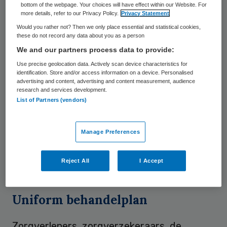
bottom of the webpage. Your choices will have effect within our Website. For
afgeschermde omgeving. Directeur van
more details, refer to our Privacy Policy.
Privacy Statement
Would you rather not? Then we only place essential and statistical cookies,
DVN
Maarten Ploeg
zegt: “Via deze
these do not record any data about you as a person
internetpagina, met een persoonlijk profiel,
We and our partners process data to provide:
wordt het eenvoudiger om een advies te
Use precise geolocation data. Actively scan device characteristics for
identification. Store and/or access information on a device. Personalised
vragen, een bestelling te doen voor
advertising and content, advertising and content measurement, audience
diabeteshulpmiddelen en in de toekomst
research and services development.
List of Partners (vendors)
inzage te hebben in alle declaraties bij de
zorgverzekeraar. DVN bouwt de pagina
Manage Preferences
stap voor stap op; de patiëntenorganisatie
wil met dit initiatief koploper zijn op het
Reject All
I Accept
gebied van e-health.”
Uniform behandelplan
Zorgverleners, zorgverzekeraars, de