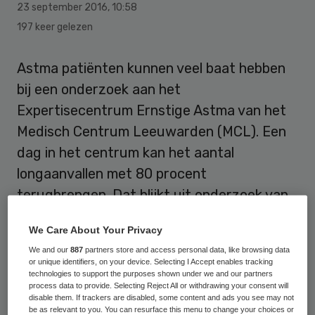
23 september 2016
,
10:58
197 keer gelezen
Astma patiënten kunnen veel baat hebben
bij een onderzoek aan het
Expertisecentrum Ernstige Astma van het
Medisch Centrum Leeuwarden (MCL). Een
dag in het centrum kan het aantal
longaanvallen met 80 procent
terugbrengen. Dat blijkt uit onderzoek van
Akke-Nynke van der Meer, promovendus én
We Care About Your Privacy
arts in opleiding tot longspecialist in het
We and our
887
partners store and access personal data, like browsing data
MCL. De resultaten zijn gepubliceerd in het
or unique identifiers, on your device. Selecting I Accept enables tracking
technologies to support the purposes shown under we and our partners
European Respiratory Journal.
process data to provide. Selecting Reject All or withdrawing your consent will
disable them. If trackers are disabled, some content and ads you see may not
be as relevant to you. You can resurface this menu to change your choices or
Het
Expertisecentrum Ernstige Astma