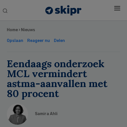
Search
this
Secondary
website
Sidebar
Home
›
Nieuws
Opslaan
Reageer nu
Delen
Eendaags onderzoek
MCL vermindert
astma-aanvallen met
80 procent
Samira Ahli