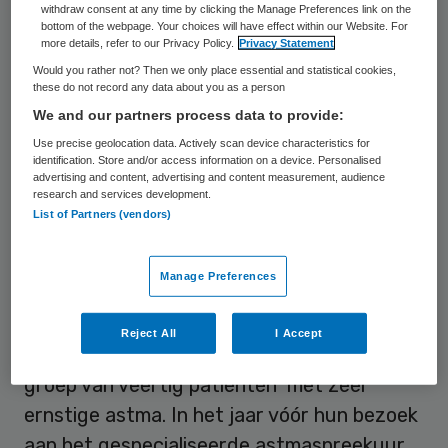
withdraw consent at any time by clicking the Manage Preferences link on the
werd in 2013 geopend. Patiënten doorlopen
bottom of the webpage. Your choices will have effect within our Website. For
more details, refer to our Privacy Policy.
Privacy Statement
er in één dag een reeks onderzoeken , zoals
Would you rather not? Then we only place essential and statistical cookies,
bloed- en sputumonderzoek, en onderzoek
these do not record any data about you as a person
We and our partners process data to provide:
naar het type astma. Vervolgens wordt de
Use precise geolocation data. Actively scan device characteristics for
patiënt besproken in een multidisciplinair
identification. Store and/or access information on a device. Personalised
team met onder andere longartsen,
advertising and content, advertising and content measurement, audience
research and services development.
fysiotherapeuten, klinisch psychologen en
List of Partners (vendors)
gespecialiseerd verpleegkundigen.
Manage Preferences
Inzicht
Reject All
I Accept
Van der Meer deed onderzoek onder een
groep van veertig patiënten met zeer
ernstige astma. In het jaar vóór hun bezoek
aan het gespecialiseerde astmaspreekuur