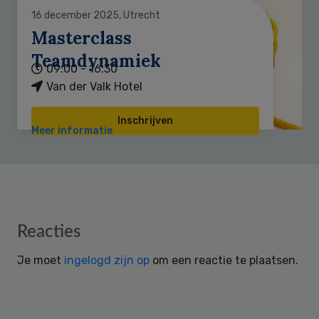
16 december 2025, Utrecht
Masterclass
Teamdynamiek
09:00 - 16:30
Van der Valk Hotel
Inschrijven
Meer informatie
Reader
Reacties
Interactions
Je moet
ingelogd zijn op
om een reactie te plaatsen.