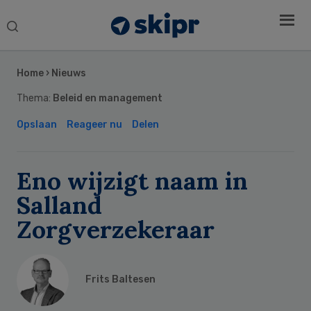
Search
this
Secondary
website
Sidebar
Home
›
Nieuws
Thema:
Beleid en management
Opslaan
Reageer nu
Delen
Eno wijzigt naam in
Salland
Zorgverzekeraar
Frits Baltesen