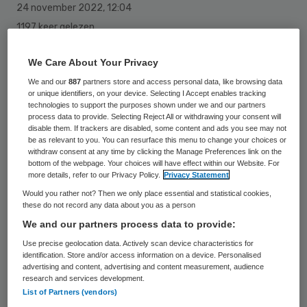
24 november 2022
,
12:04
1197 keer gelezen
Zorgverzekeraar Eno gaat de komende tijd
We Care About Your Privacy
gefaseerd over naar een nieuwe
We and our
887
partners store and access personal data, like browsing data
or unique identifiers, on your device. Selecting I Accept enables tracking
organisatienaam: Salland Zorgverzekeraar.
technologies to support the purposes shown under we and our partners
process data to provide. Selecting Reject All or withdrawing your consent will
disable them. If trackers are disabled, some content and ads you see may not
be as relevant to you. You can resurface this menu to change your choices or
In 2023 zal Eno uit beeld verdwijnen. De
withdraw consent at any time by clicking the Manage Preferences link on the
merken Salland Zorgverzekeringen en
bottom of the webpage. Your choices will have effect within our Website. For
more details, refer to our Privacy Policy.
Privacy Statement
HollandZorg blijven ongewijzigd. Het
Would you rather not? Then we only place essential and statistical cookies,
Zorgkantoor Midden-IJssel, ook onderdeel
these do not record any data about you as a person
We and our partners process data to provide:
van de zorgverzekeraar, wijzigt zijn naam in
Use precise geolocation data. Actively scan device characteristics for
Salland Zorgkantoor.
identification. Store and/or access information on a device. Personalised
advertising and content, advertising and content measurement, audience
research and services development.
“Van Rottumerplaat tot Gulpen-Wittem zijn
List of Partners (vendors)
we er voor verzekerden. Het Integraal