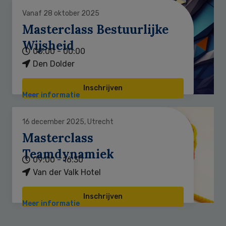
Vanaf 28 oktober 2025
Masterclass Bestuurlijke
Wijsheid
00:00 - 00:00
Den Dolder
Inschrijven
Meer informatie
16 december 2025, Utrecht
Masterclass
Teamdynamiek
09:00 - 16:30
Van der Valk Hotel
Inschrijven
Meer informatie