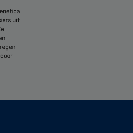
genetica
iers uit
Ze
en
regen.
 door