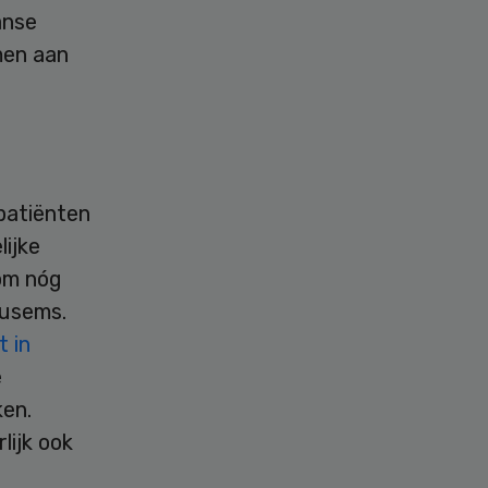
anse
men aan
patiënten
lijke
om nóg
Ausems.
 in
e
ken.
lijk ook