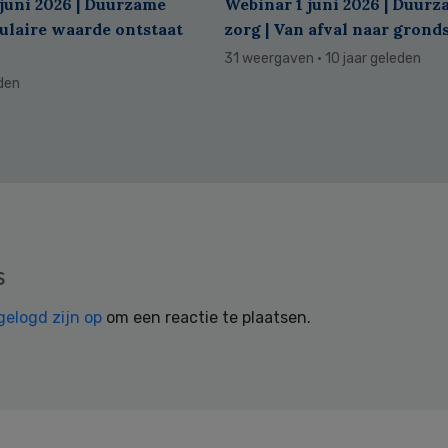
juni 2026 | Duurzame
Webinar 1 juni 2026 | Duur
culaire waarde ontstaat
zorg | Van afval naar grond
31 weergaven
· 10 jaar geleden
eden
s
gelogd zijn op
om een reactie te plaatsen.