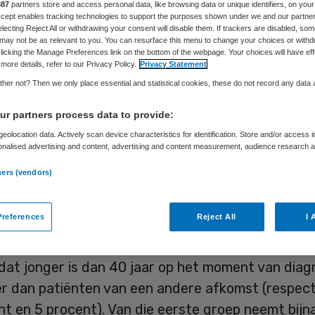
887
partners store and access personal data, like browsing data or unique identifiers, on your
Accept enables tracking technologies to support the purposes shown under we and our partne
electing Reject All or withdrawing your consent will disable them. If trackers are disabled, so
may not be as relevant to you. You can resurface this menu to change your choices or withd
Skipr Redactie
5 februari 2016
,
11:02
29 keer gelezen
licking the Manage Preferences link on the bottom of the webpage. Your choices will have eff
more details, refer to our Privacy Policy.
Privacy Statement
her not? Then we only place essential and statistical cookies, these do not record any data
rstkankerpatiënten met een Turkse of Marokkaa
r partners process data to provide:
ond nemen –ondanks de hoge incidentie van de zi
eolocation data. Actively scan device characteristics for identification. Store and/or access 
aak deel aan erfelijkheidsonderzoek dan andere j
onalised advertising and content, advertising and content measurement, audience research 
.
kerpatiënten. Dit constateert klinisch geneticus
ners (vendors)
an het UMC Utrecht. Taalbarrières en mindere
idsvaardigheden blijken een sta in de weg.
references
Reject All
I 
eel borstkankerpatiënten van Turkse en Marokka
at jonger is dan 40 jaar op het moment van diagn
r dan patiënten van een andere afkomst (respecti
t en 5 procent). Van die eerste groep neemt bijna