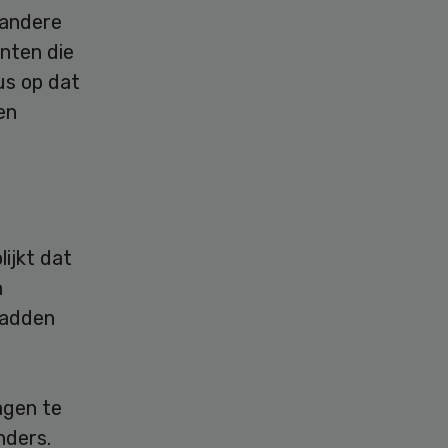
 andere
nten die
us op dat
en
ijkt dat
n
hadden
agen te
nders.