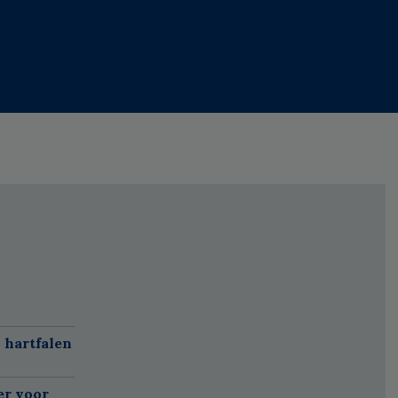
 hartfalen
er voor