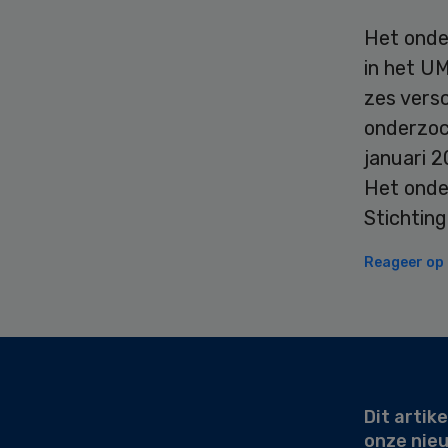
Het onde
in het U
zes vers
onderzoc
januari 
Het onde
Stichting
Reageer op d
Secondary
Sidebar
Dit artike
onze nie