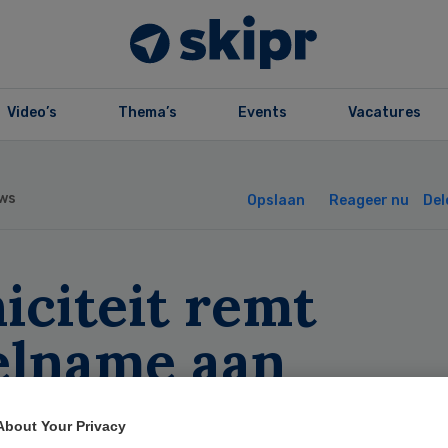
Video’s
Thema’s
Events
Vacatures
ws
Opslaan
Reageer nu
Del
iciteit remt
elname aan
rstkankeronderz
About Your Privacy