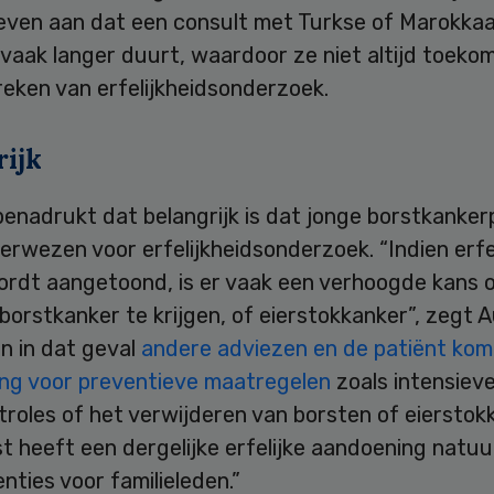
even aan dat een consult met Turkse of Marokka
vaak langer duurt, waardoor ze niet altijd toeko
eken van erfelijkheidsonderzoek.
rijk
enadrukt dat belangrijk is dat jonge borstkanker
rwezen voor erfelijkheidsonderzoek. “Indien erfe
ordt aangetoond, is er vaak een verhoogde kans 
borstkanker te krijgen, of eierstokkanker”, zegt 
n in dat geval
andere adviezen en de patiënt komt
ng voor preventieve maatregelen
zoals intensiev
roles of het verwijderen van borsten of eierstok
 heeft een dergelijke erfelijke aandoening natuur
ties voor familieleden.”