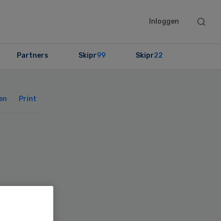
Searc
Inloggen
this
websit
Partners
Skipr
99
Skipr
22
Primary
Sidebar
en
Print
oek