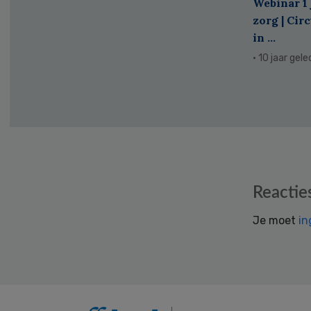
Webinar 1 
zorg | Cir
in ...
· 10 jaar gel
Reader
Reactie
Interactions
Je moet
in