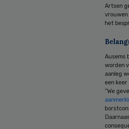
Artsen g
vrouwen 
het bespr
Belang
Ausems b
worden ve
aanleg w
een keer 
“We geve
aanmerki
borstcont
Daarnaast
consequen