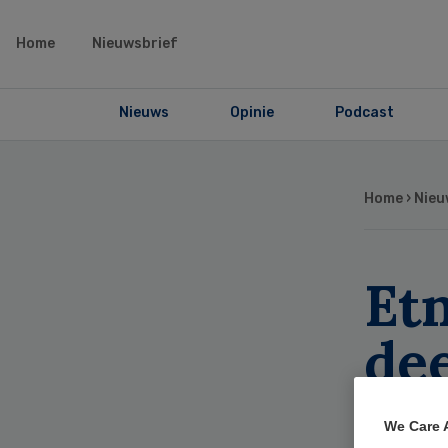
Home
Nieuwsbrief
Nieuws
Opinie
Podcast
Home
›
Nieu
Etn
de
bo
We Care 