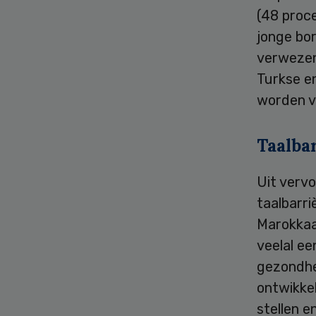
(48 proce
jonge bor
verwezen 
Turkse e
worden v
Taalba
Uit vervo
taalbarri
Marokkaa
veelal ee
gezondhe
ontwikkel
stellen e