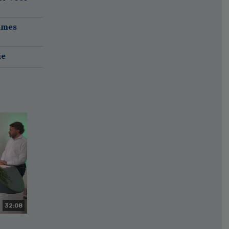
ames
ie
32:08