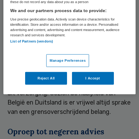
these do not record any data about you as a person
deel van de geleverde dienst is. Mocht er
We and our partners process data to provide:
twijfel over bestaan, dan geldt automatisch
Use precise geolocation data. Actively scan device characteristics for
identification. Store and/or access information on a device. Personalised
de strengste regelgeving en is
advertising and content, advertising and content measurement, audience
research and services development.
aanbesteden verplicht, schrijft
List of Partners (vendors)
BinnenlandsBestuur.nl
. Gemeenten kunnen
alleen onder de aanbesteding uit als ze
Manage Preferences
kunnen aantonen dat er geen sprake is van
een ‘grensoverschrijdend belang’, ook als
Reject All
I Accept
het grootste deel van de opdracht bestaat
uit verzorging. Gezien de nabijheid van
België en Duitsland is er vrijwel altijd sprake
van een grensoverschrijdend belang.
Oproep tot negeren advies