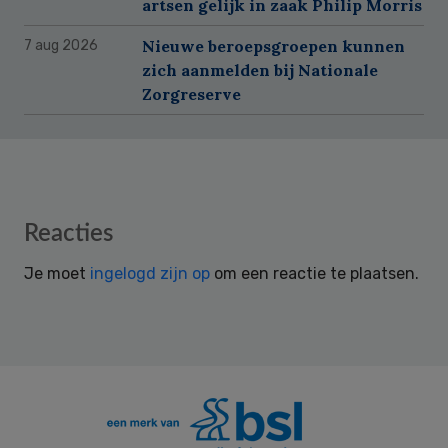
artsen gelijk in zaak Philip Morris
Nieuwe beroepsgroepen kunnen
7 aug 2026
zich aanmelden bij Nationale
Zorgreserve
Reader
Reacties
Interactions
Je moet
ingelogd zijn op
om een reactie te plaatsen.