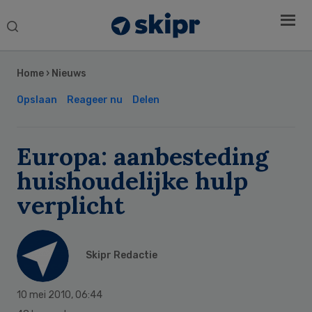
Search
this
Secondary
website
Sidebar
Home
›
Nieuws
Opslaan
Reageer nu
Delen
Europa: aanbesteding
huishoudelijke hulp
verplicht
Skipr Redactie
10 mei 2010
,
06:44