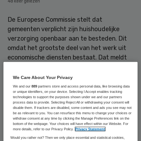
48 keer gelezen
De Europese Commissie stelt dat
gemeenten verplicht zijn huishoudelijke
verzorging openbaar aan te besteden. Dit
omdat het grootste deel van het werk uit
economische diensten bestaat. Dat meldt
BinnenlandsBestuur.nl.
We Care About Your Privacy
Verzorging versus commercie
We and our
889
partners store and access personal data, like browsing data
or unique identifiers, on your device. Selecting I Accept enables tracking
technologies to support the purposes shown under we and our partners
De Europese Commissie laat in een
process data to provide. Selecting Reject All or withdrawing your consent will
disable them. If trackers are disabled, some content and ads you see may not
informele brief aan het ministerie van VWS
be as relevant to you. You can resurface this menu to change your choices or
withdraw consent at any time by clicking the Manage Preferences link on the
weten dat de verplichting tot aanbesteden
bottom of the webpage. Your choices will have effect within our Website. For
more details, refer to our Privacy Policy.
Privacy Statement
afhankelijk is van hoe groot het
Would you rather not? Then we only place essential and statistical cookies,
verzorgende en hoe groot het economische