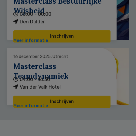
Masterclass Bestuurlijke
Wijsheid
00:00 - 00:00
Den Dolder
Inschrijven
Meer informatie
16 december 2025, Utrecht
Masterclass
Teamdynamiek
09:00 - 16:30
Van der Valk Hotel
Inschrijven
Meer informatie