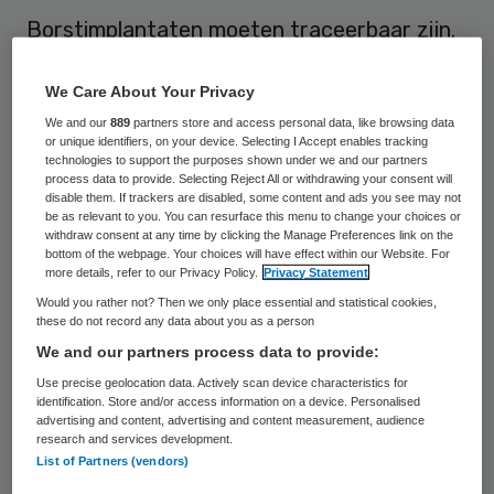
Borstimplantaten moeten traceerbaar zijn.
Er moeten nationale registers komen,
We Care About Your Privacy
waardoor problemen sneller kunnen worden
We and our
889
partners store and access personal data, like browsing data
opgepakt.. Bovendien moet er een
or unique identifiers, on your device. Selecting I Accept enables tracking
vergunningensysteem komen voordat
technologies to support the purposes shown under we and our partners
process data to provide. Selecting Reject All or withdrawing your consent will
implantaten in de handel worden gebracht.
disable them. If trackers are disabled, some content and ads you see may not
be as relevant to you. You can resurface this menu to change your choices or
Daarnaast moet er een soort
withdraw consent at any time by clicking the Manage Preferences link on the
bottom of the webpage. Your choices will have effect within our Website. For
implantatenpaspoort komen met daarin de
more details, refer to our Privacy Policy.
Privacy Statement
eigenschappen en de mogelijke schadelijke
Would you rather not? Then we only place essential and statistical cookies,
these do not record any data about you as a person
effecten van de producten.
We and our partners process data to provide:
Use precise geolocation data. Actively scan device characteristics for
Rsolutie
identification. Store and/or access information on a device. Personalised
advertising and content, advertising and content measurement, audience
research and services development.
Deze wensen legde het Europees
List of Partners (vendors)
Parlement donderdag op tafel in een