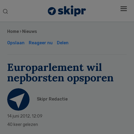
Search
this
Secondary
website
Sidebar
Home
›
Nieuws
Opslaan
Reageer nu
Delen
Europarlement wil
nepborsten opsporen
Skipr Redactie
14 juni 2012
,
12:09
40 keer gelezen