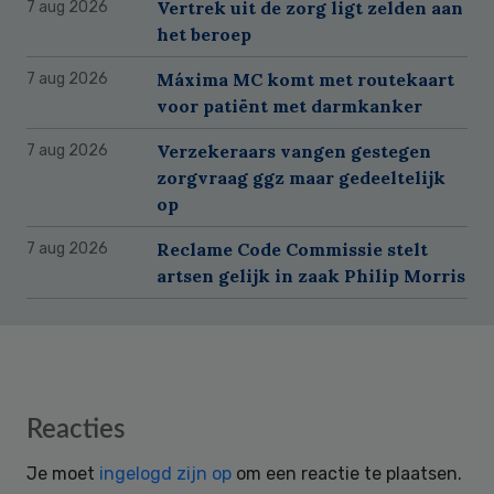
Vertrek uit de zorg ligt zelden aan
7 aug 2026
het beroep
Máxima MC komt met routekaart
7 aug 2026
voor patiënt met darmkanker
Verzekeraars vangen gestegen
7 aug 2026
zorgvraag ggz maar gedeeltelijk
op
Reclame Code Commissie stelt
7 aug 2026
artsen gelijk in zaak Philip Morris
Reader
Reacties
Interactions
Je moet
ingelogd zijn op
om een reactie te plaatsen.