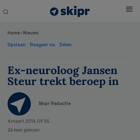
Search
this
Secondary
website
Sidebar
Home
›
Nieuws
Opslaan
Reageer nu
Delen
Ex-neuroloog Jansen
Steur trekt beroep in
Skipr Redactie
4 maart 2014
,
09:35
26 keer gelezen