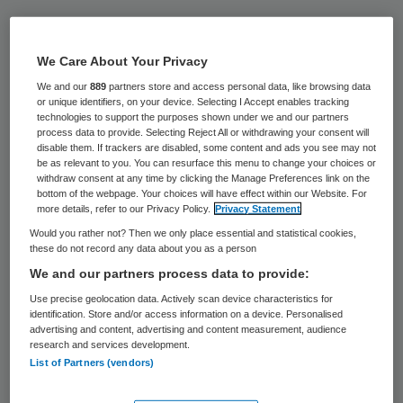
De omstreden ex-neuroloog Ernst Jansen
Steur uit Medisch Spectrum Twente in
We Care About Your Privacy
Enschede heeft het hoger beroep in zijn
We and our
889
partners store and access personal data, like browsing data
tuchtzaak ingetrokken. Dat heeft het
or unique identifiers, on your device. Selecting I Accept enables tracking
technologies to support the purposes shown under we and our partners
Centraal Tuchtcollege voor de
process data to provide. Selecting Reject All or withdrawing your consent will
disable them. If trackers are disabled, some content and ads you see may not
Gezondheidszorg maandag bevestigd
be as relevant to you. You can resurface this menu to change your choices or
withdraw consent at any time by clicking the Manage Preferences link on the
tegenover letselschade-jurist Yme Drost,
bottom of the webpage. Your choices will have effect within our Website. For
meldt Nu.nl. De intrekking van het beroep
more details, refer to our Privacy Policy.
Privacy Statement
Would you rather not? Then we only place essential and statistical cookies,
betekent dat Jansen Steur nooit meer mag
these do not record any data about you as a person
als arts aan de slag mag.
We and our partners process data to provide:
Use precise geolocation data. Actively scan device characteristics for
Het Medisch Tuchtcollege bepaalde in
identification. Store and/or access information on a device. Personalised
advertising and content, advertising and content measurement, audience
december 2013 dat Jansen Steur zich
nooit
research and services development.
meer in mag schrijven in het BIG-register
en
List of Partners (vendors)
dus niet meer mag werken als arts. Hij ging