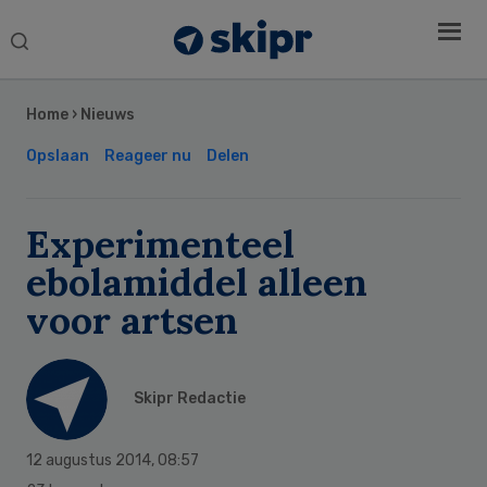
Search
this
Secondary
website
Sidebar
Home
›
Nieuws
Opslaan
Reageer nu
Delen
Experimenteel
ebolamiddel alleen
voor artsen
Skipr Redactie
12 augustus 2014
,
08:57