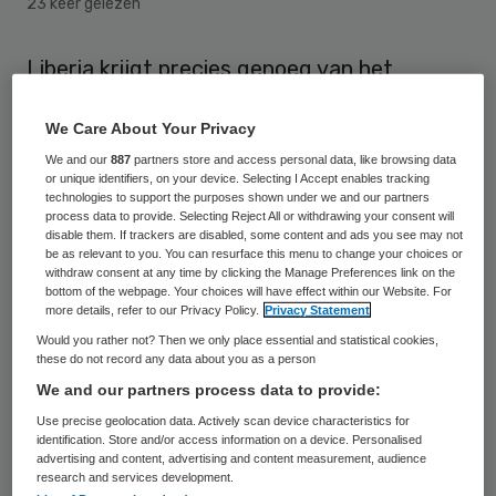
23 keer gelezen
Liberia krijgt precies genoeg van het
experimentele medicijn tegen ebola om
We Care About Your Privacy
twee geïnfecteerde artsen te behandelen.
We and our
887
partners store and access personal data, like browsing data
Dat zei minister van Informatie Lewis
or unique identifiers, on your device. Selecting I Accept enables tracking
Brown dinsdag.
technologies to support the purposes shown under we and our partners
process data to provide. Selecting Reject All or withdrawing your consent will
disable them. If trackers are disabled, some content and ads you see may not
De Verenigde Staten sturen het medicijn
be as relevant to you. You can resurface this menu to change your choices or
withdraw consent at any time by clicking the Manage Preferences link on the
ZMapp deze week naar Liberia. Het door
bottom of the webpage. Your choices will have effect within our Website. For
more details, refer to our Privacy Policy.
Privacy Statement
het ebolavirus getroffen land heeft daarom
Would you rather not? Then we only place essential and statistical cookies,
gevraagd. De zieke artsen hebben
these do not record any data about you as a person
schriftelijk toestemming gegeven voor hun
We and our partners process data to provide:
behandeling, liet de minister van het West-
Use precise geolocation data. Actively scan device characteristics for
identification. Store and/or access information on a device. Personalised
Afrikaanse land weten.
advertising and content, advertising and content measurement, audience
research and services development.