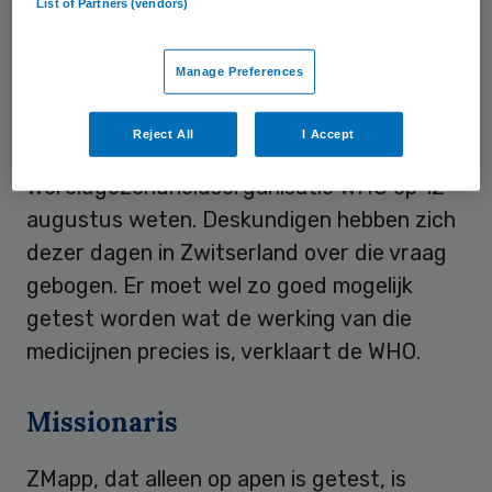
List of Partners (vendors)
Ethisch
Manage Preferences
Het aanbieden van experimentele
medicijnen tegen ebola is ethisch
Reject All
I Accept
verantwoord, liet de
Wereldgezondheidsorganisatie WHO op 12
augustus weten. Deskundigen hebben zich
dezer dagen in Zwitserland over die vraag
gebogen. Er moet wel zo goed mogelijk
getest worden wat de werking van die
medicijnen precies is, verklaart de WHO.
Missionaris
ZMapp, dat alleen op apen is getest, is