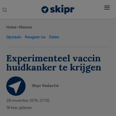
Search
this
Secondary
website
Sidebar
Home
›
Nieuws
Opslaan
Reageer nu
Delen
Experimenteel vaccin
huidkanker te krijgen
Skipr Redactie
28 november 2016
,
07:00
18 keer gelezen