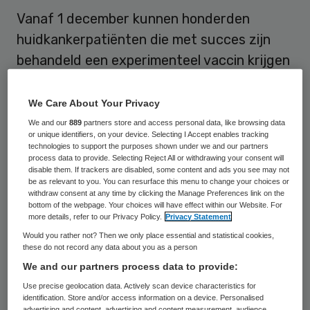
Vanaf 1 december kunnen honderden
huidkankerpatiënten die met succes zijn
behandeld een experimenteel vaccin krijgen
waardoor de kans dat de kanker terugkomt
naar verwachting wordt verkleind. Het
We Care About Your Privacy
Radboudumc begint dan met een brede
We and our
889
partners store and access personal data, like browsing data
or unique identifiers, on your device. Selecting I Accept enables tracking
experimentele behandeling waarmee het
technologies to support the purposes shown under we and our partners
process data to provide. Selecting Reject All or withdrawing your consent will
afweersysteem van patiënten wordt
disable them. If trackers are disabled, some content and ads you see may not
geactiveerd om zich tegen de kanker te
be as relevant to you. You can resurface this menu to change your choices or
withdraw consent at any time by clicking the Manage Preferences link on the
keren.
bottom of the webpage. Your choices will have effect within our Website. For
more details, refer to our Privacy Policy.
Privacy Statement
Would you rather not? Then we only place essential and statistical cookies,
De therapie is bedoeld voor
these do not record any data about you as a person
huidkankerpatiënten bij wie recent
We and our partners process data to provide:
lymfeklieren met uitzaaiingen zijn
Use precise geolocation data. Actively scan device characteristics for
identification. Store and/or access information on a device. Personalised
verwijderd. Het onderzoek duurt tot 2021
advertising and content, advertising and content measurement, audience