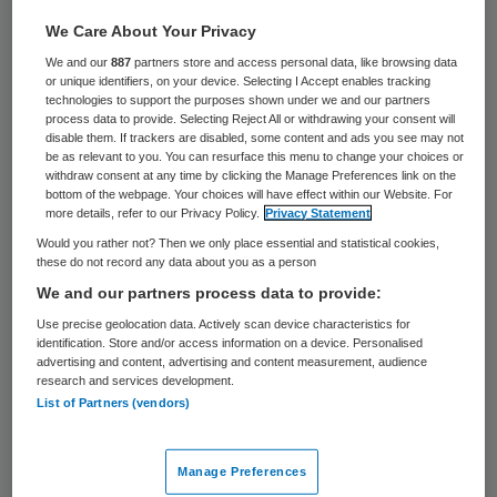
38 keer gelezen
We Care About Your Privacy
De rechtbank in Amsterdam heeft dinsdag
We and our
887
partners store and access personal data, like browsing data
or unique identifiers, on your device. Selecting I Accept enables tracking
19 februari het faillissement uitgesproken
technologies to support the purposes shown under we and our partners
process data to provide. Selecting Reject All or withdrawing your consent will
over NIVZorg. NIVZorg profileerde zich als
disable them. If trackers are disabled, some content and ads you see may not
be as relevant to you. You can resurface this menu to change your choices or
een facilitaire organisatie voor het centrale
withdraw consent at any time by clicking the Manage Preferences link on the
bottom of the webpage. Your choices will have effect within our Website. For
beheer van eerstelijnszorgaanbod-
more details, refer to our Privacy Policy.
Privacy Statement
informatie voor en door zorgaanbieders.
Would you rather not? Then we only place essential and statistical cookies,
these do not record any data about you as a person
Het faillissement van
NIVZorg
heeft
We and our partners process data to provide:
rechtstreekse gevolgen voor
Use precise geolocation data. Actively scan device characteristics for
identification. Store and/or access information on a device. Personalised
Verwijskompas.nl en de daaraan
advertising and content, advertising and content measurement, audience
research and services development.
gekoppelde, regionale projecten. Dat meldt
List of Partners (vendors)
regionale ondersteuningsorganisatie
Caranscoop op haar website
.
Manage Preferences