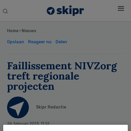
Search
this
Secondary
website
Sidebar
Home
›
Nieuws
Opslaan
Reageer nu
Delen
Faillissement NIVZorg
treft regionale
projecten
Skipr Redactie
26 februari 2013
,
11:12