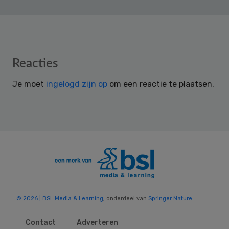
Reader
Reacties
Interactions
Je moet
ingelogd zijn op
om een reactie te plaatsen.
© 2026 | BSL Media & Learning
, onderdeel van
Springer Nature
Contact
Adverteren