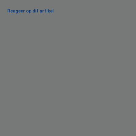
Reageer op dit artikel
Primary
Sidebar