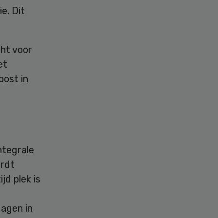
e. Dit
cht voor
et
ost in
ntegrale
ordt
jd plek is
dagen in