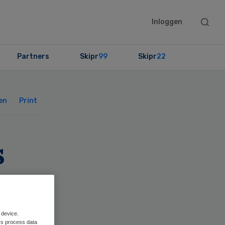
Searc
Inloggen
this
websit
Partners
Skipr
99
Skipr
22
Primary
Sidebar
en
Print
s
n
 device.
rs process data