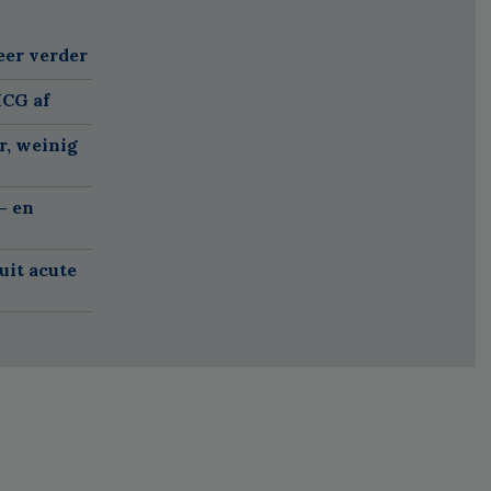
eer verder
MCG af
r, weinig
- en
uit acute