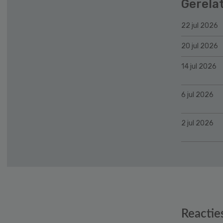
Gerela
22 jul 2026
20 jul 2026
14 jul 2026
6 jul 2026
2 jul 2026
Reader
Reactie