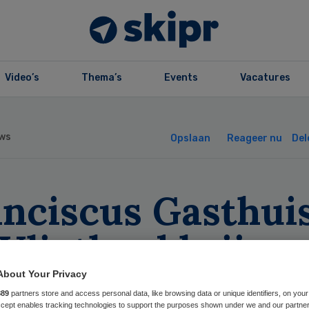
Video’s
Thema’s
Events
Vacatures
ws
Opslaan
Reageer nu
Del
anciscus Gasthui
Vlietland krijge
erper profiel
About Your Privacy
889
partners store and access personal data, like browsing data or unique identifiers, on your
Accept enables tracking technologies to support the purposes shown under we and our partne