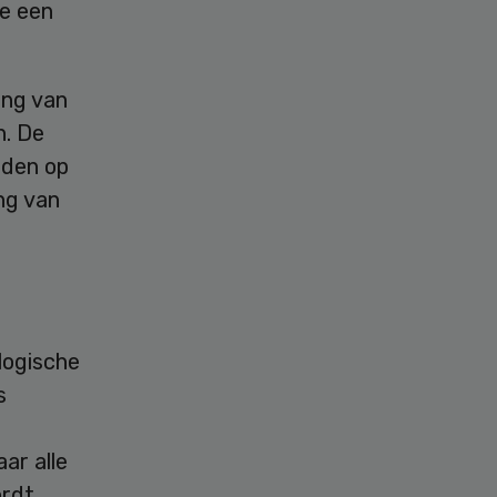
re een
ang van
n. De
rden op
ng van
logische
s
ar alle
ordt