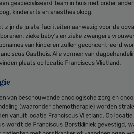
een gespecialiseerd team in huis met onder ande
oog, kinderarts en anesthesioloog.
 zijn de juiste faciliteiten aanwezig voor de opv
borenen, zieke baby’s en zieke zwangere vrouwe
e opnames van kinderen zullen geconcentreerd wo
ranciscus Gasthuis. Alle vormen van dagbehandeli
vinden plaats op locatie Franciscus Vlietland.
gie
men van beschouwende oncologische zorg en onco
deling (waaronder chemotherapie) worden strak
n vanuit locatie Franciscus Vlietland. Op locatie
s wordt de Franciscus Borstkliniek gevestigd, wa
r patiënten met borstkanker of -aandoeningen w