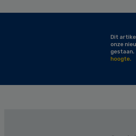
Secondary
Sidebar
Dit artike
onze nie
gestaan.
hoogte.