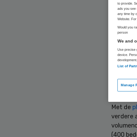
to provide. S
ads you see 
any time by c
Website. For 
Would you rat
person
We and ou
Het Fran
Use precise g
verschil
device. Pers
development
hoofdloca
List of Part
uitgevoer
betekent
Manage P
locatie v
Met de
p
verdere a
volumeno
(400 bed