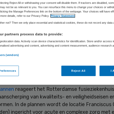
electing Reject All or withdrawing your consent will disable them. If trackers are disabled, so
may not be as relevant to you. You can resurface this menu to change your choices or withd
licking the Manage Preferences link on the bottom of the webpage. Your choices will have eff
Skipr Redactie
4 februari 2016
,
15:30
1034 keer gelezen
more details, refer to our Privacy Policy.
Privacy Statement
her not? Then we only place essential and statistical cookies, these do not record any data
r partners process data to provide:
ciscus Gasthuis & Vlietland in Rotterdam gaat
eolocation data. Actively scan device characteristics for identification. Store and/or access 
lende vormen van zorg concentreren op één van be
onalised advertising and content, advertising and content measurement, audience research 
.
ties. Planbare ingrepen worden straks in het Vlie
ners (vendors)
d, terwijl Franciscus de plek wordt voor acute zo
 onder meer dat de geboortezorg naar deze laat
references
Reject All
I 
erhuist.
lannen
reageert het Rotterdamse fusieziekenhuis
anscherping van kwaliteits- en veiligheidseisen e
rmen. In de plannen wordt de locatie Franciscus 
den) ingericht voor acute en complexe zorg met 