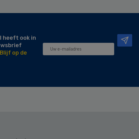
l heeft ook in
uwsbrief
Blijf op de