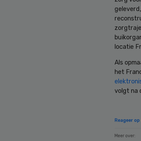
geleverd,
reconstru
zorgtraj
buikorga
locatie F
Als opma
het Franc
elektroni
volgt na 
Reageer op d
Meer over: