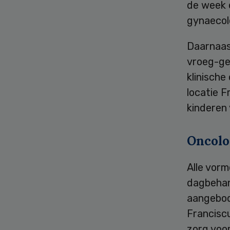
de week 
gynaecol
Daarnaast
vroeg-ge
klinisch
locatie F
kinderen 
Oncolo
Alle vor
dagbehan
aangebode
Franciscu
zorg voo