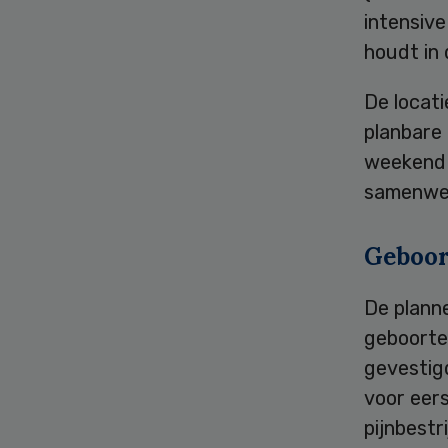
intensive
houdt in
De locati
planbare 
weekend 
samenwer
Geboor
De plann
geboorte
gevestigd
voor eers
pijnbestr