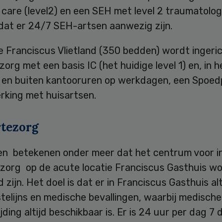
 care (level2) en een SEH met level 2 traumatologi
 dat er 24/7 SEH-artsen aanwezig zijn.
e Franciscus Vlietland (350 bedden) wordt ingeri
zorg met een basis IC (het huidige level 1) en, in h
en buiten kantooruren op werkdagen, een Spoedp
king met huisartsen.
tezorg
en betekenen onder meer dat het centrum voor i
zorg op de acute locatie Franciscus Gasthuis w
 zijn. Het doel is dat er in Franciscus Gasthuis alti
telijns en medische bevallingen, waarbij medische
ijding altijd beschikbaar is. Er is 24 uur per dag 7 