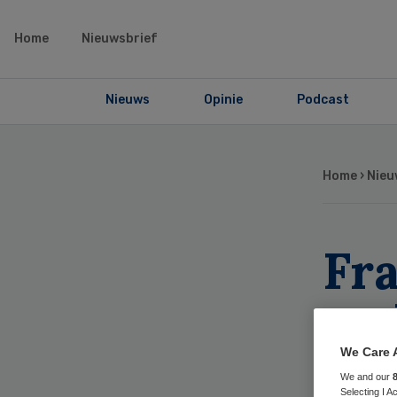
Home
Nieuwsbrief
Nieuws
Opinie
Podcast
Home
›
Nieu
Fr
en 
sch
We Care 
We and our
Selecting I 