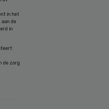
nt in het
 aan de
erd in
nteert
n de zorg