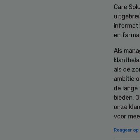
Care Solu
uitgebre
informat
en farma
Als manag
klantbela
als de zo
ambitie 
de lange 
bieden. O
onze kla
voor meer
Reageer op d