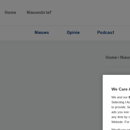
Home
Nieuwsbrief
Nieuws
Opinie
Podcast
Home
›
Nieu
GE
We Care 
be
We and our
Selecting I 
to provide. S
ads you see 
di
any time by c
Website. For 
Would you rat