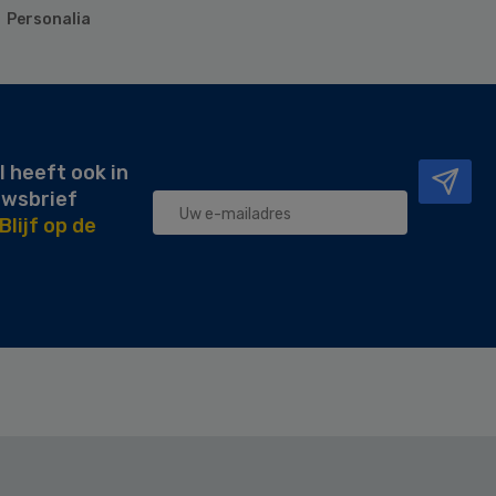
Personalia
l heeft ook in
uwsbrief
Blijf op de