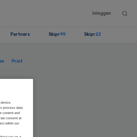
Searc
Inloggen
this
websit
Partners
Skipr
99
Skipr
22
Primary
Sidebar
en
Print
 device.
rs process data
me content and
raw consent at
ect within our
 about you as a