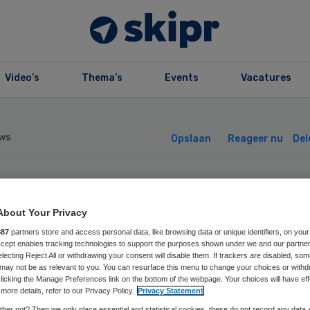
Video’s
Thema’s
Events
Vacatures
ws
Opslaan
Reageer nu
Del
 Healthcare
About Your Privacy
noemt managing
887
partners store and access personal data, like browsing data or unique identifiers, on your
Accept enables tracking technologies to support the purposes shown under we and our partne
electing Reject All or withdrawing your consent will disable them. If trackers are disabled, so
may not be as relevant to you. You can resurface this menu to change your choices or withd
rector Nederland
licking the Manage Preferences link on the bottom of the webpage. Your choices will have eff
more details, refer to our Privacy Policy.
Privacy Statement
her not? Then we only place essential and statistical cookies, these do not record any data