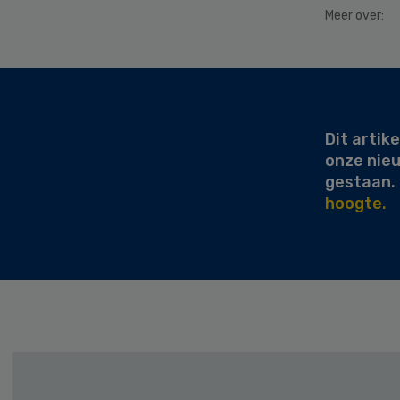
Meer over:
Secondary
Sidebar
Dit artike
onze nie
gestaan.
hoogte.