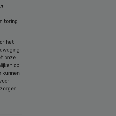
er
nitoring
or het
 beweging
et onze
ijken op
en kunnen
 voor
 zorgen