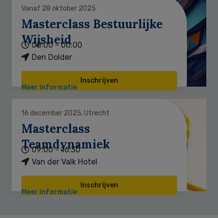
Vanaf 28 oktober 2025
Masterclass Bestuurlijke
Wijsheid
00:00 - 00:00
Den Dolder
Inschrijven
Meer informatie
16 december 2025, Utrecht
Masterclass
Teamdynamiek
09:00 - 16:30
Van der Valk Hotel
Inschrijven
Meer informatie