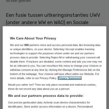
46 keer gelezen
Een fusie tussen uitkeringsinstanties UWV
(onder andere WW en WAO) en Sociale
Verzekeringsbank (onder andere AOW en
kinderbijslag) is van de baan. Minister
We Care About Your Privacy
Lodewijk Asscher (Sociale Zaken) laat een
We and our
889
partners store and access personal data, like browsing data
or unique identifiers, on your device. Selecting I Accept enables tracking
mogelijke fusie niet onderzoeken, deelde hij
technologies to support the purposes shown under we and our partners
woensdag mee aan de Tweede Kamer.
process data to provide. Selecting Reject All or withdrawing your consent will
disable them. If trackers are disabled, some content and ads you see may not
be as relevant to you. You can resurface this menu to change your choices or
De regering had eerder een onderzoek
withdraw consent at any time by clicking the Manage Preferences link on the
bottom of the webpage. Your choices will have effect within our Website. For
toegezegd. Asscher vindt dat de instanties
more details, refer to our Privacy Policy.
Privacy Statement
zich nu moeten richten “op de menselijke
Would you rather not? Then we only place essential and statistical cookies,
these do not record any data about you as a person
maat en mensen aan het werk krijgen, en
We and our partners process data to provide:
niet op een megalomane fusie”.
Use precise geolocation data. Actively scan device characteristics for
identification. Store and/or access information on a device. Personalised