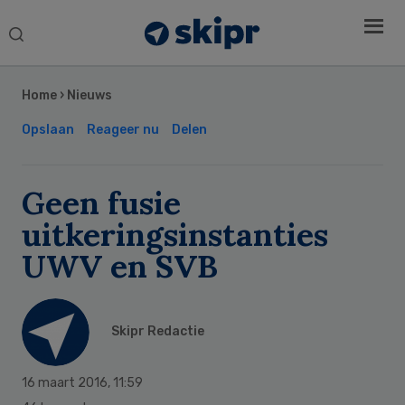
Search
this
Secondary
website
Sidebar
Home
›
Nieuws
Opslaan
Reageer nu
Delen
Geen fusie
uitkeringsinstanties
UWV en SVB
Skipr Redactie
16 maart 2016
,
11:59