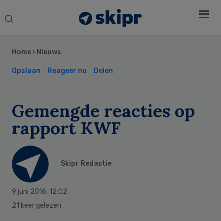
Search
this
Secondary
website
Sidebar
Home
›
Nieuws
Opslaan
Reageer nu
Delen
Gemengde reacties op
rapport KWF
Skipr Redactie
9 juni 2016
,
12:02
21 keer gelezen