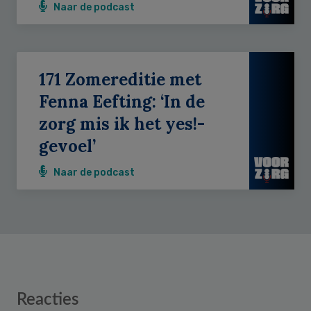
Naar de podcast
171 Zomereditie met
Fenna Eefting: ‘In de
zorg mis ik het yes!-
gevoel’
Naar de podcast
Reader
Reacties