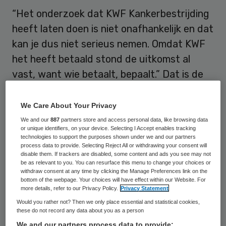
“Het onderzoek dat KWF Kankerbestrijding
heeft laten doen is niet onafhankelijk en dat
kan je dus niet serieus nemen. Omdat KWF
het heeft betaald stond de uitkomst al
vast, want wie betaalt, bepaalt.” Dat is de
reactie van Tom Wurtz van de Stichting
Rokersbelangen op een rapport dat KWF
We Care About Your Privacy
donderdag heeft gepubliceerd.
We and our
887
partners store and access personal data, like browsing data
or unique identifiers, on your device. Selecting I Accept enables tracking
technologies to support the purposes shown under we and our partners
Daaruit blijkt dat het aantal rokers in 2050
process data to provide. Selecting Reject All or withdrawing your consent will
disable them. If trackers are disabled, some content and ads you see may not
kan zijn teruggedrongen tot 7,7 procent
be as relevant to you. You can resurface this menu to change your choices or
withdraw consent at any time by clicking the Manage Preferences link on the
van de bevolking, door een combinatie van
bottom of the webpage. Your choices will have effect within our Website. For
antirookcampagnes, hulp bij stoppen,
more details, refer to our Privacy Policy.
Privacy Statement
Would you rather not? Then we only place essential and statistical cookies,
jaarlijkse accijnsverhoging met 5 procent en
these do not record any data about you as a person
een reclameverbod. Ook staat erin dat
We and our partners process data to provide: