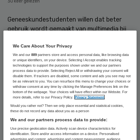
30 keer gelezen
Geneeskundestudenten willen dat beter
gebruik wordt gemaakt van multimedia bij
het onderwijs. Dat blijkt uit een enquête
We Care About Your Privacy
van uitgeverij Bohn Stafleu van Loghum en
We and our
889
partners store and access personal data, like browsing data
geneeskundestudent.nl/coassistent.nl.
or unique identifiers, on your device. Selecting I Accept enables tracking
technologies to support the purposes shown under we and our partners
Het
onderzoek
is uitgevoerd onder
process data to provide. Selecting Reject All or withdrawing your consent will
disable them. If trackers are disabled, some content and ads you see may not
vierhonderd studenten geneeskunde,
be as relevant to you. You can resurface this menu to change your choices or
withdraw consent at any time by clicking the Manage Preferences link on the
waaronder coassistenten. Bijna zeventig
bottom of the webpage. Your choices will have effect within our Website. For
more details, refer to our Privacy Policy.
Privacy Statement
procent van de respondenten vindt dat er
Would you rather not? Then we only place essential and statistical cookies,
meer video ingezet moet worden tijdens de
these do not record any data about you as a person
studie. Negen procent is het hier niet mee
We and our partners process data to provide:
eens.
Use precise geolocation data. Actively scan device characteristics for
identification. Store and/or access information on a device. Personalised
advertising and content, advertising and content measurement, audience