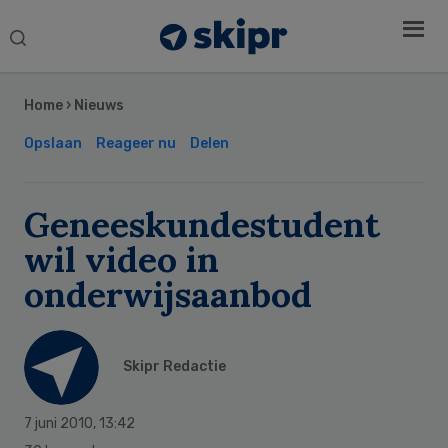
Search
this
Secondary
website
Sidebar
Home
›
Nieuws
Opslaan
Reageer nu
Delen
Geneeskundestudent
wil video in
onderwijsaanbod
Skipr Redactie
7 juni 2010
,
13:42