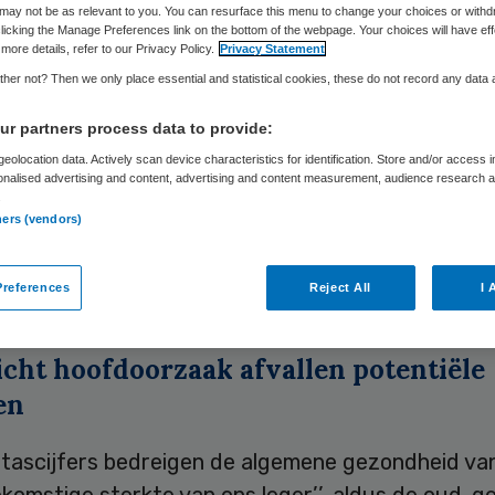
may not be as relevant to you. You can resurface this menu to change your choices or withd
licking the Manage Preferences link on the bottom of the webpage. Your choices will have eff
more details, refer to our Privacy Policy.
Privacy Statement
Skipr Redactie
2 mei 2010
,
22:47
37 keer gelezen
her not? Then we only place essential and statistical cookies, these do not record any data
r partners process data to provide:
d overgewicht bij jonge Amerikanen kan de toek
eolocation data. Actively scan device characteristics for identification. Store and/or access 
onalised advertising and content, advertising and content measurement, audience research 
aanse strijdkrachten en daarmee de nationale vei
.
ners (vendors)
en omdat potentiële rekruten te dik zijn om te di
wee gepensioneerde generaals vrijdag gezegd in 
references
Reject All
I 
ar in de Washington Post.
cht hoofdoorzaak afvallen potentiële
en
itascijfers bedreigen de algemene gezondheid va
komstige sterkte van ons leger’’, aldus de oud-g