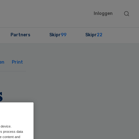
Searc
Inloggen
this
websit
Partners
Skipr
99
Skipr
22
Primary
Sidebar
en
Print
s
 device.
rs process data
me content and