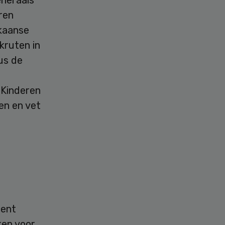
ren
ikaanse
kruten in
us de
 Kinderen
en en vet
dent
ken voor