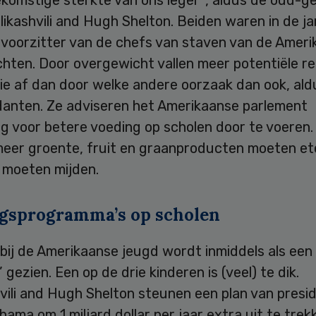
ikashvili and Hugh Shelton. Beiden waren in de ja
 voorzitter van de chefs van staven van de Amer
chten. Door overgewicht vallen meer potentiële re
ie af dan door welke andere oorzaak dan ook, ald
nten. Ze adviseren het Amerikaanse parlement
g voor betere voeding op scholen door te voeren.
eer groente, fruit en graanproducten moeten et
 moeten mijden.
gsprogramma’s op scholen
bij de Amerikaanse jeugd wordt inmiddels als een
’ gezien. Een op de drie kinderen is (veel) te dik.
vili and Hugh Shelton steunen een plan van presi
ama om 1 miljard dollar per jaar extra uit te trek