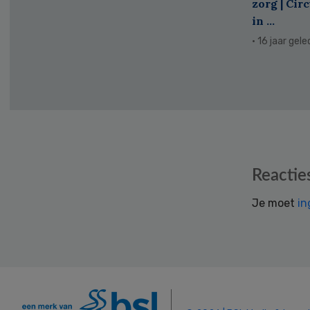
zorg | Cir
in ...
· 16 jaar gel
Reader
Reactie
Interactions
Je moet
in