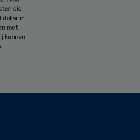
sten die
dollar in
en met
Zij kunnen
n