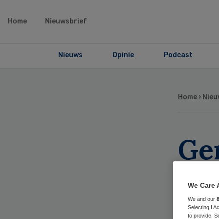
Home
Nieuwsbrief
Nieuws
Opinie
Podcast
Home
›
Nieu
Gen
bed
We Care 
vei
We and our
Selecting I 
to provide. S