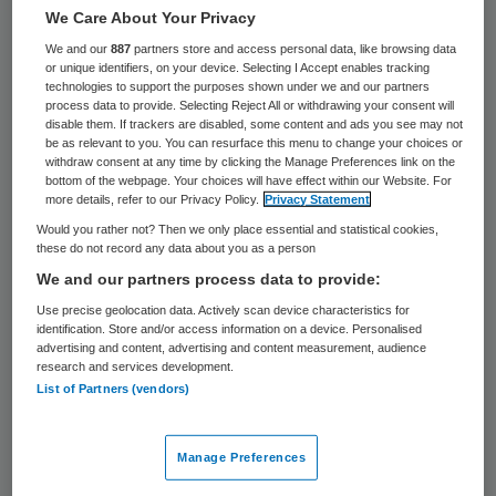
We Care About Your Privacy
Fractievoorzitter Jolande Sap van
We and our
887
partners store and access personal data, like browsing data
GroenLinks wil dat in 2016 twee keer zo
or unique identifiers, on your device. Selecting I Accept enables tracking
technologies to support the purposes shown under we and our partners
veel mensen gebruik kunnen maken van het
process data to provide. Selecting Reject All or withdrawing your consent will
pgb, als nu het geval is. Dat meldt ZorgVisie.
disable them. If trackers are disabled, some content and ads you see may not
be as relevant to you. You can resurface this menu to change your choices or
withdraw consent at any time by clicking the Manage Preferences link on the
Sap vindt dat mensen de regie over de
bottom of the webpage. Your choices will have effect within our Website. For
more details, refer to our Privacy Policy.
Privacy Statement
eigen zorg moeten kunnen behouden. Het
Would you rather not? Then we only place essential and statistical cookies,
pgb stelt ze daartoe in staat, omdat
these do not record any data about you as a person
We and our partners process data to provide:
cliënten met een pgb zelf kunnen kiezen wie
Use precise geolocation data. Actively scan device characteristics for
ze verzorgd, en hoe ze verzorgd worden.
identification. Store and/or access information on a device. Personalised
advertising and content, advertising and content measurement, audience
research and services development.
Voorstel
List of Partners (vendors)
Om een uitbreiding van het aantal pgb’s
Manage Preferences
mogelijk te maken, presenteert Sap in