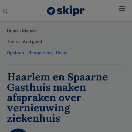
Search
this
Secondary
website
Sidebar
Home
›
Nieuws
Thema:
Vastgoed
Opslaan
Reageer nu
Delen
Haarlem en Spaarne
Gasthuis maken
afspraken over
vernieuwing
ziekenhuis