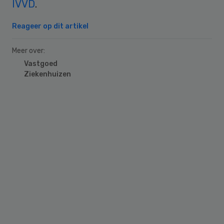
IVVD
.
Reageer op dit artikel
Meer over:
Vastgoed
Ziekenhuizen
Primary
Sidebar