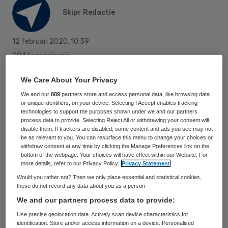
Skipr Redactie
12 februari 2020
,
10:39
984 keer gelezen
Het Spaarne Gasthuis en de gemeente
We Care About Your Privacy
Haarlem hebben afspraken gemaakt over
We and our
889
partners store and access personal data, like browsing data
or unique identifiers, on your device. Selecting I Accept enables tracking
de renovatie van het ziekenhuis. Het
technologies to support the purposes shown under we and our partners
process data to provide. Selecting Reject All or withdrawing your consent will
aanpakken van het verouderde ziekenhuis
disable them. If trackers are disabled, some content and ads you see may not
wordt aangegrepen om ook de verbinding
be as relevant to you. You can resurface this menu to change your choices or
withdraw consent at any time by clicking the Manage Preferences link on the
met de wijk eromheen te verbeteren. Dat
bottom of the webpage. Your choices will have effect within our Website. For
more details, refer to our Privacy Policy.
Privacy Statement
meldt het Instituut voor Vastgoed en
Would you rather not? Then we only place essential and statistical cookies,
Duurzaamheid (IVVD).
these do not record any data about you as a person
We and our partners process data to provide:
Use precise geolocation data. Actively scan device characteristics for
De beide partijen gaan nu samenwerken
identification. Store and/or access information on a device. Personalised