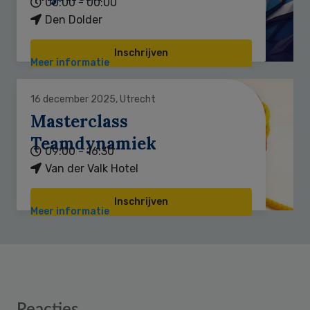
00:00 - 00:00
Den Dolder
Inschrijven
Meer informatie
16 december 2025, Utrecht
Masterclass
Teamdynamiek
09:00 - 16:30
Van der Valk Hotel
Inschrijven
Meer informatie
Reader
Reacties