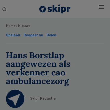
Search
this
Secondary
website
Sidebar
Home
›
Nieuws
Opslaan
Reageer nu
Delen
Hans Borstlap
aangewezen als
verkenner cao
ambulancezorg
Skipr Redactie