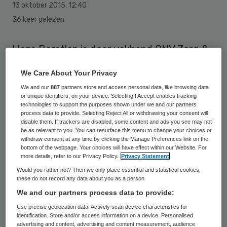
13 oktober 2015
,
12:40
36 keer gelezen
Hans Borstlap is door vakbond CNV Zorg &
Welzijn en werkgeversorganisatie
We Care About Your Privacy
Ambulancezorg Nederland (AZN)
We and our
887
partners store and access personal data, like browsing data
aangesteld als onafhankelijk verkenner voor
or unique identifiers, on your device. Selecting I Accept enables tracking
technologies to support the purposes shown under we and our partners
de cao ambulancezorg. Borstlap heeft de
process data to provide. Selecting Reject All or withdrawing your consent will
disable them. If trackers are disabled, some content and ads you see may not
opdracht de vastgelopen onderhandelingen
be as relevant to you. You can resurface this menu to change your choices or
voor een nieuwe cao ambulancezorg weer
withdraw consent at any time by clicking the Manage Preferences link on the
bottom of the webpage. Your choices will have effect within our Website. For
in beweging te krijgen.
more details, refer to our Privacy Policy.
Privacy Statement
Would you rather not? Then we only place essential and statistical cookies,
Partijen onderhandelen al geruime tijd over
these do not record any data about you as a person
We and our partners process data to provide:
een nieuwe cao ambulancezorg. Vakbonden
Use precise geolocation data. Actively scan device characteristics for
en AZN kunnen het niet eens worden over
identification. Store and/or access information on a device. Personalised
onder meer het salaris en de
advertising and content, advertising and content measurement, audience