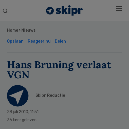
Search
this
Secondary
website
Sidebar
Home
›
Nieuws
Opslaan
Reageer nu
Delen
Hans Bruning verlaat
VGN
Skipr Redactie
28 juli 2010
,
11:51
36 keer gelezen