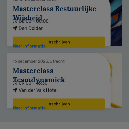
Masterclass Bestuurlijke
Wijsheid
00:00 - 00:00
Den Dolder
Inschrijven
Meer informatie
16 december 2025, Utrecht
Masterclass
Teamdynamiek
09:00 - 16:30
Van der Valk Hotel
Inschrijven
Meer informatie