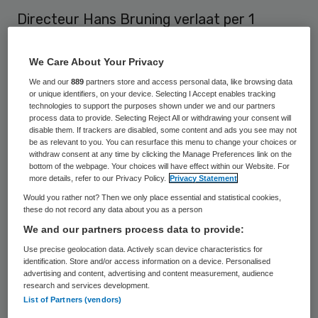
Directeur Hans Bruning verlaat per 1
augustus de Vereniging Gehandicaptenzorg
Nederland (VGN). De vereniging laat weten
We Care About Your Privacy
dat Bruning in goed overleg de organisatie
We and our
889
partners store and access personal data, like browsing data
or unique identifiers, on your device. Selecting I Accept enables tracking
verlaat.
technologies to support the purposes shown under we and our partners
process data to provide. Selecting Reject All or withdrawing your consent will
disable them. If trackers are disabled, some content and ads you see may not
be as relevant to you. You can resurface this menu to change your choices or
Vertrek Hans Bruning
withdraw consent at any time by clicking the Manage Preferences link on the
bottom of the webpage. Your choices will have effect within our Website. For
more details, refer to our Privacy Policy.
Privacy Statement
Bruning
gaat verder als zelfstandig
Would you rather not? Then we only place essential and statistical cookies,
adviseur. Hij is sinds 1 november 2008
these do not record any data about you as a person
directeur van VGN. Zijn werkzaamheden
We and our partners process data to provide:
worden overgenomen door een interim-
Use precise geolocation data. Actively scan device characteristics for
identification. Store and/or access information on a device. Personalised
manager. De
VGN
hoopt uiterlijk per 1
advertising and content, advertising and content measurement, audience
research and services development.
januari 2011 een nieuwe directeur aan te
List of Partners (vendors)
stellen.