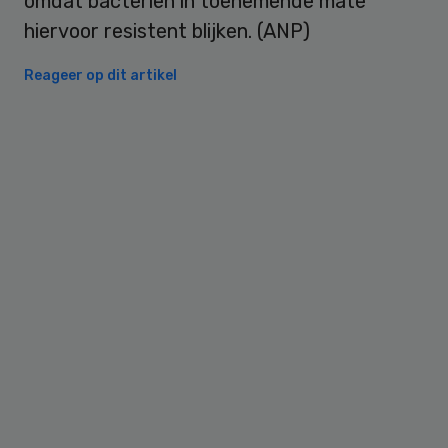
omdat bacteriën in toenemende mate
hiervoor resistent blijken. (ANP)
Reageer op dit artikel
Primary
Sidebar