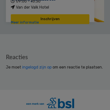
09:00 - 16:30
Van der Valk Hotel
Inschrijven
Meer informatie
Reader
Reacties
Interactions
Je moet
ingelogd zijn op
om een reactie te plaatsen.