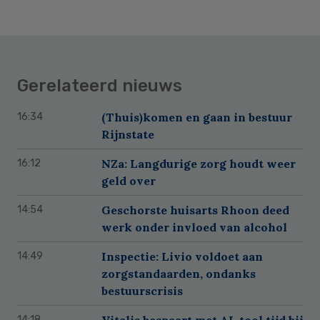
Gerelateerd nieuws
(Thuis)komen en gaan in bestuur
16:34
Rijnstate
NZa: Langdurige zorg houdt weer
16:12
geld over
Geschorste huisarts Rhoon deed
14:54
werk onder invloed van alcohol
Inspectie: Livio voldoet aan
14:49
zorgstandaarden, ondanks
bestuurscrisis
Vitalis bespaart met AI-tool tijd bij
14:18