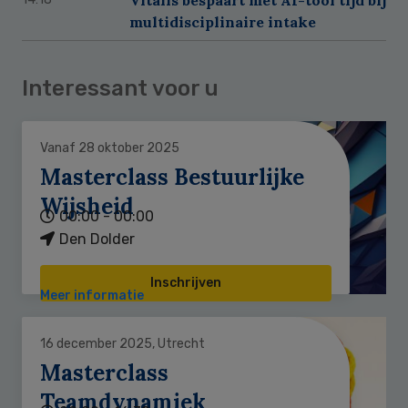
multidisciplinaire intake
Interessant voor u
Vanaf 28 oktober 2025
Masterclass Bestuurlijke
Wijsheid
00:00 - 00:00
Den Dolder
Inschrijven
Meer informatie
16 december 2025, Utrecht
Masterclass
Teamdynamiek