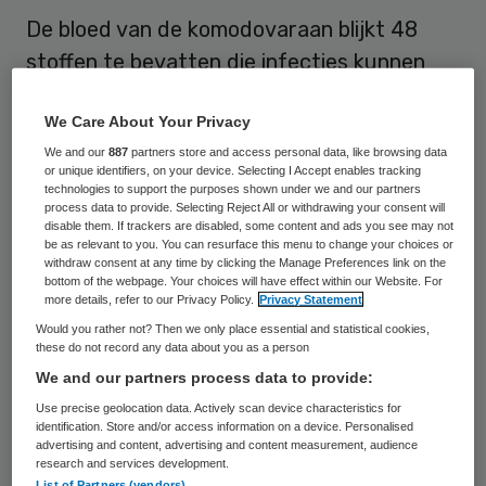
De bloed van de komodovaraan blijkt 48
stoffen te bevatten die infecties kunnen
bestrijden. Het werd al langer aangenomen
We Care About Your Privacy
dat de grootste hagedis ter wereld zeer
We and our
887
partners store and access personal data, like browsing data
zuiverende en beschermende stoffen in zijn
or unique identifiers, on your device. Selecting I Accept enables tracking
bloed heeft.
technologies to support the purposes shown under we and our partners
process data to provide. Selecting Reject All or withdrawing your consent will
disable them. If trackers are disabled, some content and ads you see may not
Onderzoekers van de George Mason
be as relevant to you. You can resurface this menu to change your choices or
withdraw consent at any time by clicking the Manage Preferences link on the
University in Fairfax in de Amerikaanse
bottom of the webpage. Your choices will have effect within our Website. For
more details, refer to our Privacy Policy.
Privacy Statement
staat Virginia hebben het bloed
Would you rather not? Then we only place essential and statistical cookies,
geanalyseerd en bleken verrast over de
these do not record any data about you as a person
genezende stoffen die ze aantroffen.
We and our partners process data to provide:
Use precise geolocation data. Actively scan device characteristics for
De komodovaraan leeft op Komodo en
identification. Store and/or access information on a device. Personalised
advertising and content, advertising and content measurement, audience
enkele andere Indonesische eilanden. Hij
research and services development.
List of Partners (vendors)