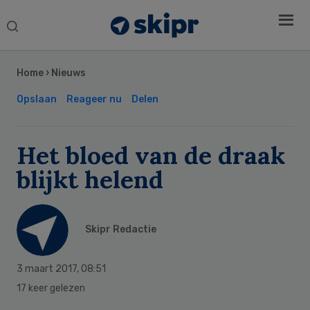
Search
this
Secondary
website
Sidebar
Home
›
Nieuws
Opslaan
Reageer nu
Delen
Het bloed van de draak
blijkt helend
Skipr Redactie
3 maart 2017
,
08:51
17 keer gelezen