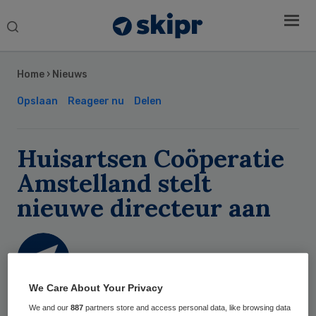
Search
this
Secondary
website
Sidebar
Home
›
Nieuws
Opslaan
Reageer nu
Delen
Huisartsen Coöperatie
Amstelland stelt
nieuwe directeur aan
Skipr Redactie
We Care About Your Privacy
27 november 2019
,
16:09
We and our
887
partners store and access personal data, like browsing data