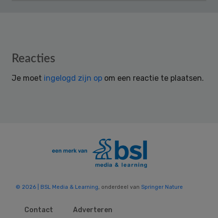
Reader
Reacties
Interactions
Je moet
ingelogd zijn op
om een reactie te plaatsen.
© 2026 | BSL Media & Learning
, onderdeel van
Springer Nature
Contact
Adverteren