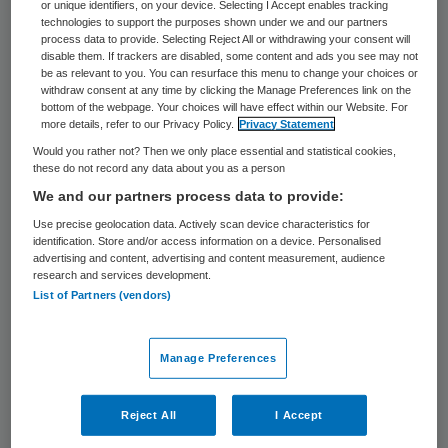
599 keer gelezen
or unique identifiers, on your device. Selecting I Accept enables tracking
technologies to support the purposes shown under we and our partners
process data to provide. Selecting Reject All or withdrawing your consent will
Jacomien de Jong wordt de nieuwe
disable them. If trackers are disabled, some content and ads you see may not
be as relevant to you. You can resurface this menu to change your choices or
directeur van de Huisartsen Coöperatie
withdraw consent at any time by clicking the Manage Preferences link on the
bottom of the webpage. Your choices will have effect within our Website. For
Amstelland. Zij volgt daarmee Marianne
more details, refer to our Privacy Policy.
Privacy Statement
Oomens op.
Would you rather not? Then we only place essential and statistical cookies,
these do not record any data about you as a person
We and our partners process data to provide:
De Jong (39) was de afgelopen acht jaar
Use precise geolocation data. Actively scan device characteristics for
werkzaam als adviseur bij Rijnconsult en
identification. Store and/or access information on a device. Personalised
was voornamelijk actief in de zorgsector en
advertising and content, advertising and content measurement, audience
research and services development.
het sociaal domein. Zij neemt vanaf 20
List of Partners (vendors)
januari 2020 het roer over bij de Huisartsen
Coöperatie Amstelland (HCA), de
Manage Preferences
overkoepelende organisatie van huisartsen
die werken in de regio Amstelland.
Reject All
I Accept