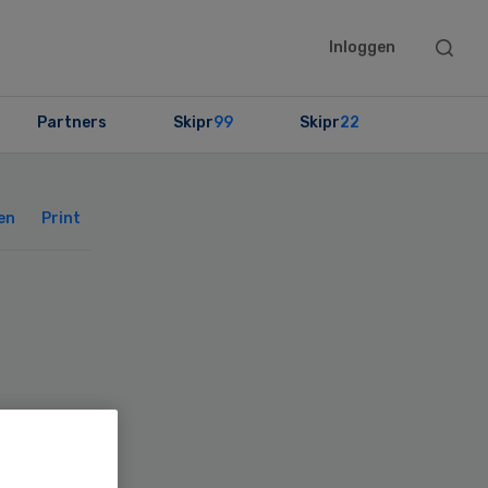
Searc
Inloggen
this
websit
Partners
Skipr
99
Skipr
22
Primary
Sidebar
en
Print