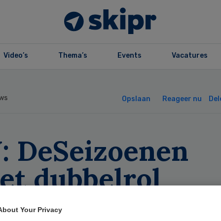
Video’s
Thema’s
Events
Vacatures
ws
Opslaan
Reageer nu
Del
J: DeSeizoenen
et dubbelrol
stuurders direct
About Your Privacy