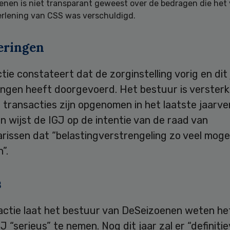
nen is niet transparant geweest over de bedragen die het 
erlening van CSS was verschuldigd.
eringen
tie constateert dat de zorginstelling vorig en dit 
ingen heeft doorgevoerd. Het bestuur is versterk
e transacties zijn opgenomen in het laatste jaarve
 wijst de IGJ op de intentie van de raad van
issen dat “belastingverstrengeling zo veel mogel
”.
s
eactie laat het bestuur van DeSeizoenen weten he
J “serieus” te nemen. Nog dit jaar zal er “definiti