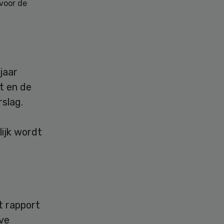
voor de
jaar
t en de
rslag.
ijk wordt
t rapport
eve