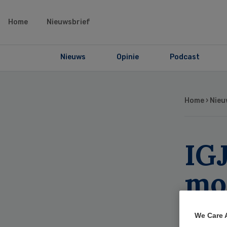
Home
Nieuwsbrief
Nieuws
Opinie
Podcast
Home
›
Nieu
IG
mo
be
We Care 