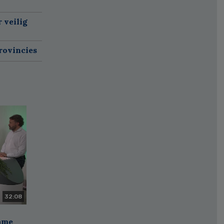
 veilig
rovincies
32:08
zame