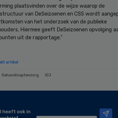
orming plaatsvinden over de wijze waarop de
structuur van DeSeizoenen en CSS wordt aangepas
itkomsten van het onderzoek van de publieke
houders. Hiermee geeft DeSeizoenen opvolging a
punten uit de rapportage.”
it artikel
Gehandicaptenzorg
IGJ
l heeft ook in
uwsbrief