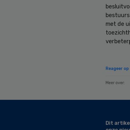
besluitv
bestuurs
met de u
toezicht
verbeter
Reageer op d
Meer over:
Secondary
Sidebar
Dit artike
onze nie