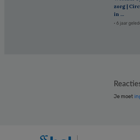
zorg | Cir
in ...
· 6 jaar gele
Reader
Reactie
Interactions
Je moet
in