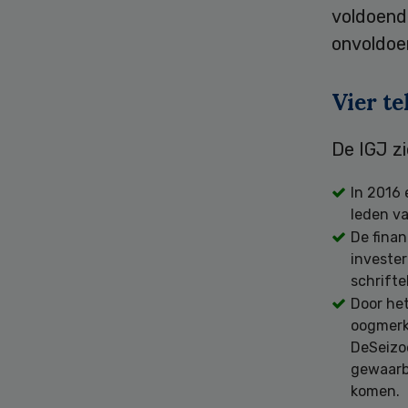
voldoend
onvoldoen
Vier t
De IGJ zi
In 2016 
leden va
De finan
invester
schrifte
Door het
oogmerk 
DeSeizo
gewaarb
komen.