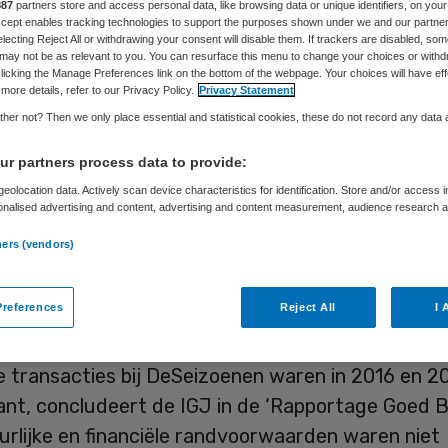
heffen
887
partners store and access personal data, like browsing data or unique identifiers, on your
Accept enables tracking technologies to support the purposes shown under we and our partne
electing Reject All or withdrawing your consent will disable them. If trackers are disabled, so
may not be as relevant to you. You can resurface this menu to change your choices or withd
licking the Manage Preferences link on the bottom of the webpage. Your choices will have eff
more details, refer to our Privacy Policy.
Privacy Statement
Frits Baltesen
7 oktober 2019
,
16:32
112 keer gelezen
her not? Then we only place essential and statistical cookies, these do not record any data
r partners process data to provide:
eolocation data. Actively scan device characteristics for identification. Store and/or access 
ctie verwacht dat de bestuurders van zorginstell
onalised advertising and content, advertising and content measurement, audience research 
.
nen, woon- en werkgemeenschappen voor mense
ners (vendors)
tandelijke beperking, de dubbelrol met CSS metee
references
Reject All
I 
ructies tussen DeSeizoenen, actief in Limburg en
lgens de inspectie “de schijn van belangenverstre
e transacties bij DeSeizoenen waren in 2016 en 20
ant, concludeert de IGJ in de ‘Rapportage Goed B
urlijke en financiële randvoorwaarden waren niet