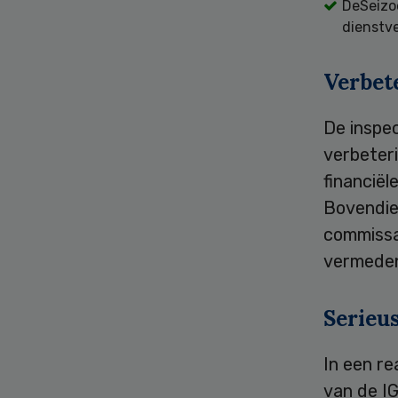
DeSeizoe
dienstv
Verbet
De inspec
verbeter
financiël
Bovendien
commissar
vermeden
Serieu
In een r
van de IG