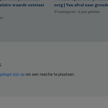
culaire waarde ontstaat
zorg | Van afval naar grond
31 weergaven
· 6 jaar geleden
den
s
gelogd zijn op
om een reactie te plaatsen.