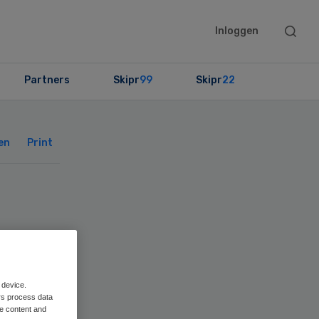
Searc
Inloggen
this
websit
Partners
Skipr
99
Skipr
22
Primary
Sidebar
en
Print
 device.
rs process data
me content and