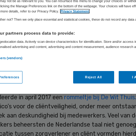
may not be as relevant to you. You can resurface this menu to change your choices or withd
licking the Manage Preferences link on the bottom of the webpage. Your choices will have eff
more details, refer to our Privacy Policy.
Privacy Statement
Skipr Redactie
26 september 2017
,
07:10
53 keer gelezen
her not? Then we only place essential and statistical cookies, these do not record any data
r partners process data to provide:
eolocation data. Actively scan device characteristics for identification. Store and/or access 
ctie voor de Gezondheidszorg (IGZ) heeft de aanw
onalised advertising and content, advertising and content measurement, audience research 
.
it Thuiszorg in Nijmegen beëindigd. De thuiszorgi
ners (vendors)
sinds 1 juli 2017 geen zorg meer, waardoor er gee
dsrisico’s meer zijn voor cliënten. Ook de websit
references
Reject All
I 
lling is niet meer openbaar.
leerde in april 2017 een
rommeltje bij De Wit Thui
ico’s voor de cliëntveiligheid, onder meer ontstaa
ek aan deskundigheid bij medewerkers. Veel van d
ers beheersten de Nederlandse taal niet genoeg
atie tussen zorgverlener en cliënt vormden hier