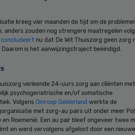
isatie kreeg vier maanden de tijd om de probleme
n, anders zouden nog strengere maatregelen volg
e
concludeert
nu dat De Wit Thuiszorg geen zorg 
 Daarom is het aanwijzingstraject beëindigd.
rs
huiszorg verleende 24-uurs zorg aan cliënten me
lijk psychogeriatrische en/of somatische
tiek. Volgens
Omroep Gelderland
werkte de
organisatie met zorg-au pairs uit onder meer Pol
e en Roemenië. Een au pair bleef ongeveer twee
liënt en werd vervolgens afgelost door een nieuwe 