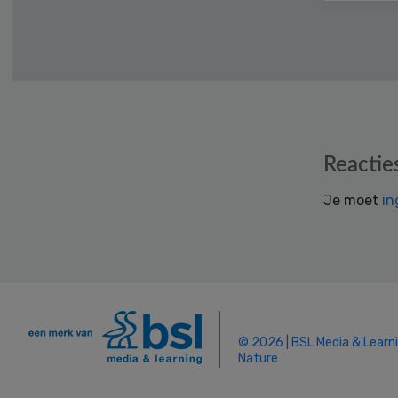
Reader
Reactie
Interactions
Je moet
in
© 2026 | BSL Media & Learn
Nature