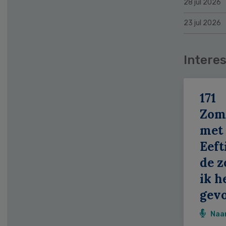
28 jul 2026
23 jul 2026
Interes
171
Zom
met
Eeft
de z
ik h
gevo
Naa