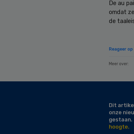
De au pai
omdat ze 
de taalei
Reageer op d
Meer over:
Secondary
Sidebar
Dit artike
onze nie
gestaan.
hoogte.