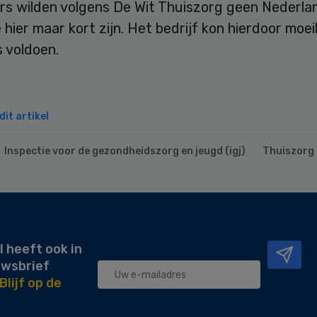
rs wilden volgens De Wit Thuiszorg geen Nederlan
hier maar kort zijn. Het bedrijf kon hierdoor moeil
s voldoen.
it artikel
Inspectie voor de gezondheidszorg en jeugd (igj)
Thuiszorg
l heeft ook in
uwsbrief
Blijf op de