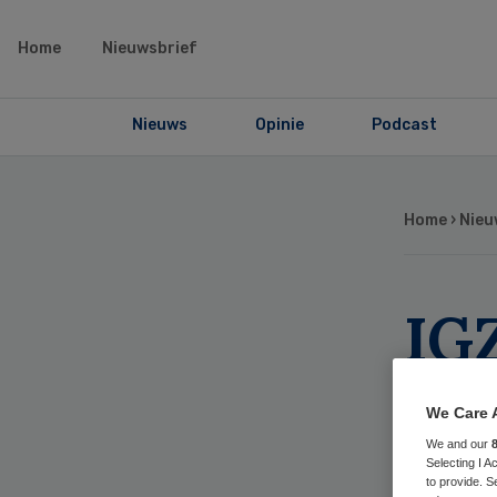
Home
Nieuwsbrief
Nieuws
Opinie
Podcast
Home
›
Nieu
IG
aa
We Care 
Th
We and our
Selecting I 
to provide. S