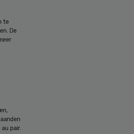
n te
en. De
meer
t
en,
 maanden
au pair.