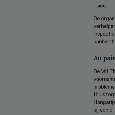
risico.
De organ
verhelpe
inspecti
aanbiedt.
Au pai
De Wit T
voorname
problema
thuiszorg
Hongarij
bij een c