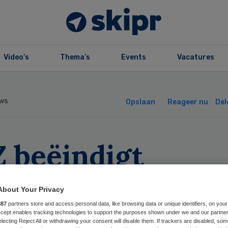
Video’s
Thema’s
Events
Vacatures
ws
Opslaan
Reageer nu
Del
Z beëindigt
nwijzing De Wit
About Your Privacy
uiszorg
887
partners store and access personal data, like browsing data or unique identifiers, on your
Accept enables tracking technologies to support the purposes shown under we and our partne
electing Reject All or withdrawing your consent will disable them. If trackers are disabled, so