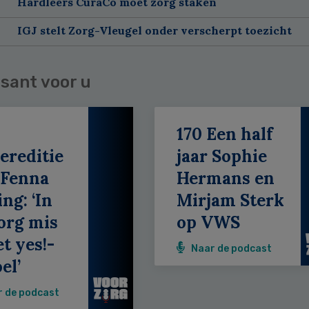
Hardleers CuraCo moet zorg staken
IGJ stelt Zorg-Vleugel onder verscherpt toezicht
sant voor u
170 Een half
ereditie
jaar Sophie
 Fenna
Hermans en
ing: ‘In
Mirjam Sterk
org mis
op VWS
et yes!-
Naar de podcast
el’
r de podcast