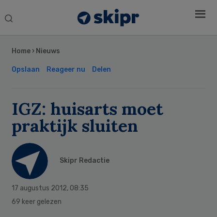
Search
this
Secondary
website
Sidebar
Home
›
Nieuws
Opslaan
Reageer nu
Delen
IGZ: huisarts moet
praktijk sluiten
Skipr Redactie
17 augustus 2012
,
08:35
69 keer gelezen