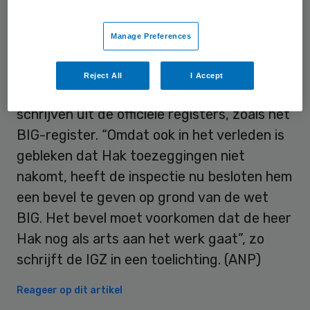
werk niet uitvoeren.
Manage Preferences
Uitschrijven
Reject All
I Accept
Volgens de IGZ weigert Hak zich uit te
schrijven uit de officiële registers, zoals het
BIG-register. “Omdat ook in het verleden is
gebleken dat Hak toezeggingen niet
nakomt, heeft de inspectie nu besloten hem
een bevel te geven op grond van de wet
BIG. Het bevel moet voorkomen dat de heer
Hak nog als arts aan het werk gaat”, zo
schrijft de IGZ in een toelichting. (ANP)
Reageer op dit artikel