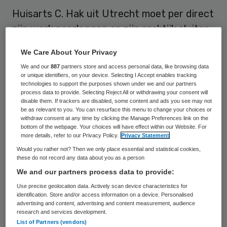
Huisarts C. Hak uit Utrecht moet per direct
zijn werk neerleggen en zijn praktijk sluiten.
De arts bleef op meerdere gebieden in
We Care About Your Privacy
gebreke. Dat heeft de Inspectie voor de
We and our
887
partners store and access personal data, like browsing data
Gezondheidszorg (IGZ) donderdag
or unique identifiers, on your device. Selecting I Accept enables tracking
technologies to support the purposes shown under we and our partners
bekendgemaakt.
process data to provide. Selecting Reject All or withdrawing your consent will
disable them. If trackers are disabled, some content and ads you see may not
be as relevant to you. You can resurface this menu to change your choices or
De huisarts komt toezeggingen niet na,
withdraw consent at any time by clicking the Manage Preferences link on the
bottom of the webpage. Your choices will have effect within our Website. For
heeft hij zijn zaken niet op orde en is zijn
more details, refer to our Privacy Policy.
Privacy Statement
dokterstas niet gevuld volgens de
Would you rather not? Then we only place essential and statistical cookies,
these do not record any data about you as a person
richtlijnen. De Inspectie laat de
We and our partners process data to provide:
werkzaamheden van Hak toetsen door de
Use precise geolocation data. Actively scan device characteristics for
rechter. Het is nog niet bekend wanneer die
identification. Store and/or access information on a device. Personalised
advertising and content, advertising and content measurement, audience
zaak voorkomt, maar de IGZ hoopt zo snel
research and services development.
mogelijk. Tot die tijd mag de huisarts zijn
List of Partners (vendors)