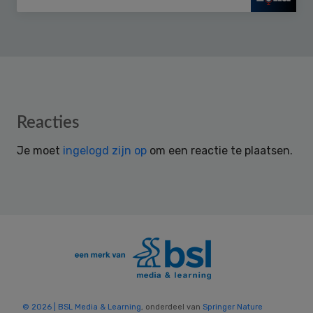
Reader
Reacties
Interactions
Je moet
ingelogd zijn op
om een reactie te plaatsen.
© 2026 | BSL Media & Learning
, onderdeel van
Springer Nature