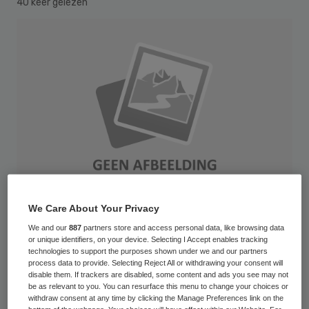
40 keer gelezen
We Care About Your Privacy
We and our
887
partners store and access personal data, like browsing data
or unique identifiers, on your device. Selecting I Accept enables tracking
Cropped shot of a woman washing her hands with soap Journal
technologies to support the purposes shown under we and our partners
process data to provide. Selecting Reject All or withdrawing your consent will
Inside(2015) 15014_027_002 Publikationsname / Publikationsnummer / E-
disable them. If trackers are disabled, some content and ads you see may not
be as relevant to you. You can resurface this menu to change your choices or
Tag TT.MM.JJJJ (optional)
withdraw consent at any time by clicking the Manage Preferences link on the