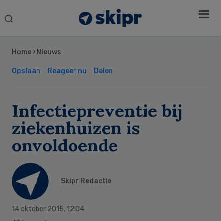
Search
this
Secondary
website
Sidebar
Home
›
Nieuws
Opslaan
Reageer nu
Delen
Infectiepreventie bij
ziekenhuizen is
onvoldoende
Skipr Redactie
14 oktober 2015
,
12:04