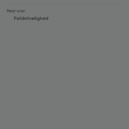
Meer over:
Patiëntveiligheid
Primary
Sidebar