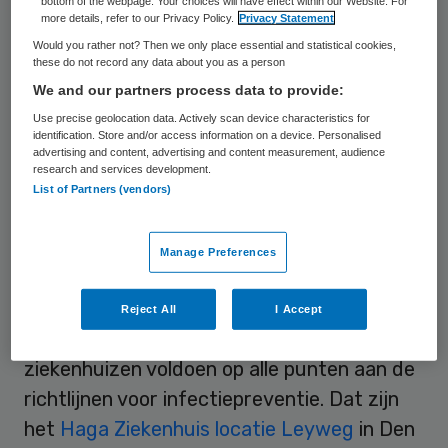
bottom of the webpage. Your choices will have effect within our Website. For
Ziekenhuizen hebben de infectiepreventie
more details, refer to our Privacy Policy.
Privacy Statement
nog niet op orde. Dat blijkt uit een aantal
Would you rather not? Then we only place essential and statistical cookies,
these do not record any data about you as a person
rapporten van de Inspectie voor de
We and our partners process data to provide:
Gezondheidszorg (IGZ), die online zijn
Use precise geolocation data. Actively scan device characteristics for
verschenen.
identification. Store and/or access information on a device. Personalised
advertising and content, advertising and content measurement, audience
research and services development.
Het gaat om de verslagen van
List of Partners (vendors)
aangekondigde ziekenhuisbezoeken. In
totaal bezocht de IGZ afgelopen voorjaar
Manage Preferences
en zomer vijfentwintig ziekenhuizen. Van
acht ziekenhuizen zijn de rapporten
Reject All
I Accept
inmiddels online te vinden. Slechts twee
ziekenhuizen voldoen op alle punten aan de
richtlijnen voor infectiepreventie. Dat zijn
het
Haga Ziekenhuis locatie Leyweg
in Den