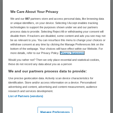
17 november 2016
,
11:45
34 keer gelezen
We Care About Your Privacy
We and our
887
partners store and access personal data, like browsing data
De raad van toezicht van de St. Anna
or unique identifiers, on your device. Selecting I Accept enables tracking
technologies to support the purposes shown under we and our partners
Zorggroep heeft Ingrid Wolf benoemd tot
process data to provide. Selecting Reject All or withdrawing your consent will
disable them. If trackers are disabled, some content and ads you see may not
nieuwe voorzitter van de raad van bestuur
be as relevant to you. You can resurface this menu to change your choices or
withdraw consent at any time by clicking the Manage Preferences link on the
per 1 januari 2017. Zij volgt Ed Rutters op,
bottom of the webpage. Your choices will have effect within our Website. For
more details, refer to our Privacy Policy.
Privacy Statement
die in juli aankondigde afscheid te nemen.
Would you rather not? Then we only place essential and statistical cookies,
these do not record any data about you as a person
Wolf is al lid van de raad van bestuur van St.
We and our partners process data to provide:
Anna sinds 2013. Verder is ze voorzitter van
Use precise geolocation data. Actively scan device characteristics for
de raad van toezicht van
identification. Store and/or access information on a device. Personalised
advertising and content, advertising and content measurement, audience
Seniorenresidentie Ruitersbos in Breda en
research and services development.
van de Rotterdamse Stichting Gezond op
List of Partners (vendors)
Zuid. In het verleden is ze onder meer
voorzitter van de Vereniging de Medische
Manage Preferences