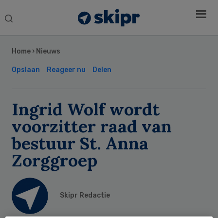
Search
this
Secondary
website
Sidebar
Home
›
Nieuws
Opslaan
Reageer nu
Delen
Ingrid Wolf wordt
voorzitter raad van
bestuur St. Anna
Zorggroep
Skipr Redactie