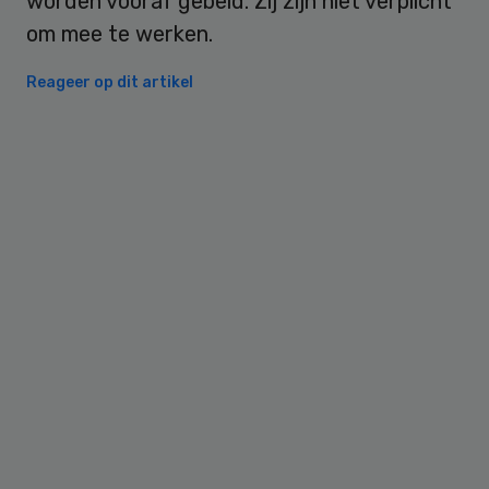
worden vooraf gebeld. Zij zijn niet verplicht
om mee te werken.
Reageer op dit artikel
Primary
Sidebar