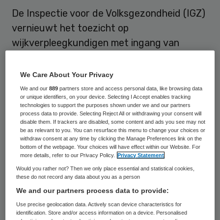
De Inspectie voor de Volksgezondheid (IGZ)
vernieuwt het toezicht op
wijkverpleegkundigen met ingang van
januari. De inspecteur komt voortaan ook bij
cliënten thuis en gaat met de cliënt,
We Care About Your Privacy
wijkverpleegkundige en
We and our
889
partners store and access personal data, like browsing data
or unique identifiers, on your device. Selecting I Accept enables tracking
thuiszorgorganisatie in gesprek over de
technologies to support the purposes shown under we and our partners
process data to provide. Selecting Reject All or withdrawing your consent will
geleverde zorg.
disable them. If trackers are disabled, some content and ads you see may not
be as relevant to you. You can resurface this menu to change your choices or
Mensen blijven langer thuis wonen, ook als
withdraw consent at any time by clicking the Manage Preferences link on the
bottom of the webpage. Your choices will have effect within our Website. For
zij intensieve zorg en ondersteuning nodig
more details, refer to our Privacy Policy.
Privacy Statement
hebben. Daarnaast worden mensen minder
Would you rather not? Then we only place essential and statistical cookies,
these do not record any data about you as a person
snel opgenomen in een zorginstelling of
We and our partners process data to provide:
ziekenhuis en gaan na een opname sneller
Use precise geolocation data. Actively scan device characteristics for
naar huis. Om aan te sluiten bij de
identification. Store and/or access information on a device. Personalised