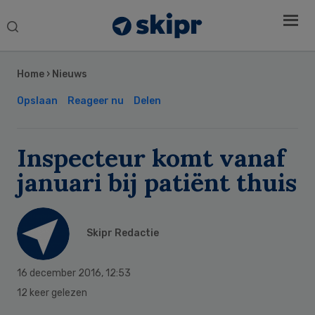
Search
this
Secondary
website
Sidebar
Home
›
Nieuws
Opslaan
Reageer nu
Delen
Inspecteur komt vanaf
januari bij patiënt thuis
Skipr Redactie
16 december 2016
,
12:53
12 keer gelezen