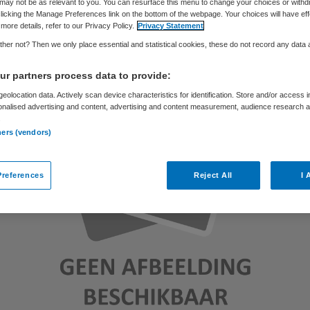
may not be as relevant to you. You can resurface this menu to change your choices or withd
Skipr Redactie
6 januari 2011
,
11:12
31 keer gelezen
licking the Manage Preferences link on the bottom of the webpage. Your choices will have eff
more details, refer to our Privacy Policy.
Privacy Statement
her not? Then we only place essential and statistical cookies, these do not record any data
r partners process data to provide:
eolocation data. Actively scan device characteristics for identification. Store and/or access 
onalised advertising and content, advertising and content measurement, audience research 
.
ners (vendors)
references
Reject All
I 