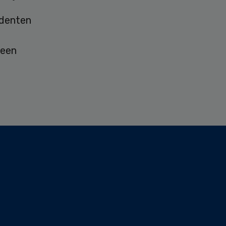
udenten
 een