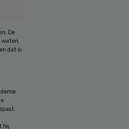
en. De
n weten.
en dat is
ademie
te
epast.
hij.