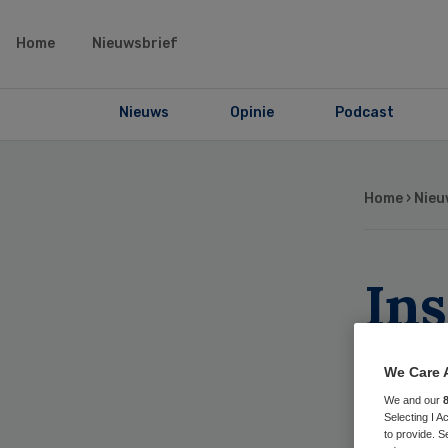
Home
Nieuwsbrief
Nieuws
Opinie
Podcast
Home
›
Nieu
Ins
Me
We Care 
We and our
Selecting I 
to provide. S