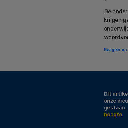
De onder
krijgen g
onderwijs
woordvoe
Reageer op d
Secondary
Sidebar
Dit artike
onze nie
gestaan.
hoogte.