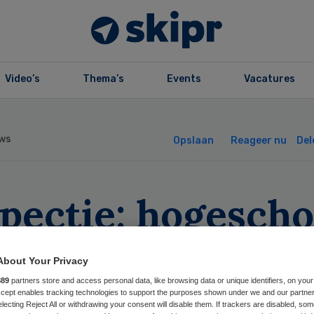
Video’s
Thema’s
Events
Vacatures
ws
Opslaan
Reageer nu
Del
pectie: hogescho
ppel geen hbo
About Your Privacy
889
partners store and access personal data, like browsing data or unique identifiers, on your
Accept enables tracking technologies to support the purposes shown under we and our partne
electing Reject All or withdrawing your consent will disable them. If trackers are disabled, so