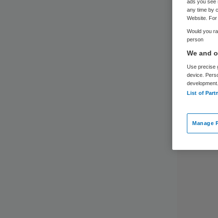
ads you see 
any time by c
Website. For 
Would you rat
person
We and ou
Use precise g
device. Pers
development
List of Part
Manage P