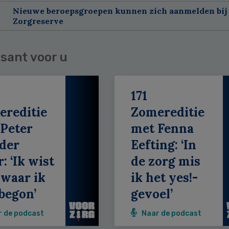
Nieuwe beroepsgroepen kunnen zich aanmelden bij
Zorgreserve
sant voor u
171
ereditie
Zomereditie
Peter
met Fenna
der
Eefting: ‘In
: ‘Ik wist
de zorg mis
 waar ik
ik het yes!-
begon’
gevoel’
r de podcast
Naar de podcast