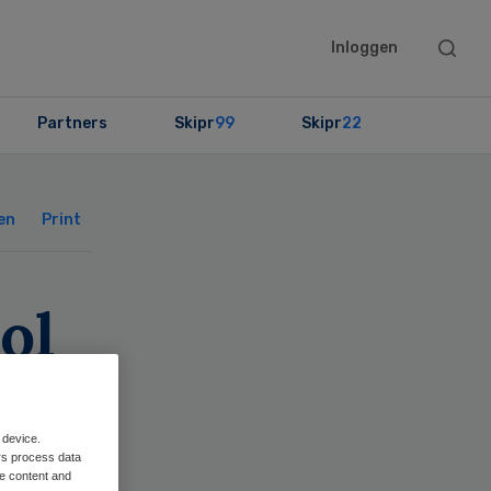
Searc
Inloggen
this
websit
Partners
Skipr
99
Skipr
22
Primary
Sidebar
en
Print
ol
 device.
rs process data
me content and