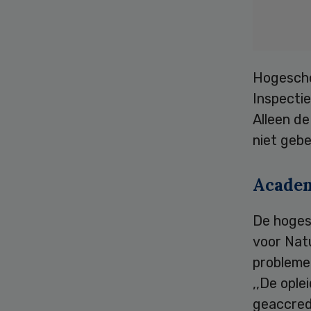
Hogescho
Inspecti
Alleen de
niet geb
Academ
De hoges
voor Natu
probleme
,,De opl
geaccredi