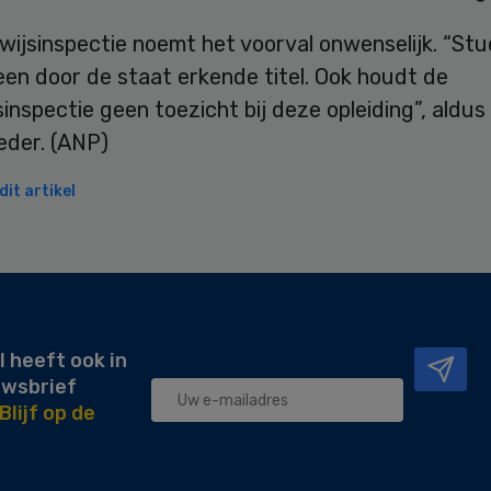
wijsinspectie noemt het voorval onwenselijk. “St
een door de staat erkende titel. Ook houdt de
inspectie geen toezicht bij deze opleiding”, aldus
der. (ANP)
it artikel
l heeft ook in
uwsbrief
Blijf op de