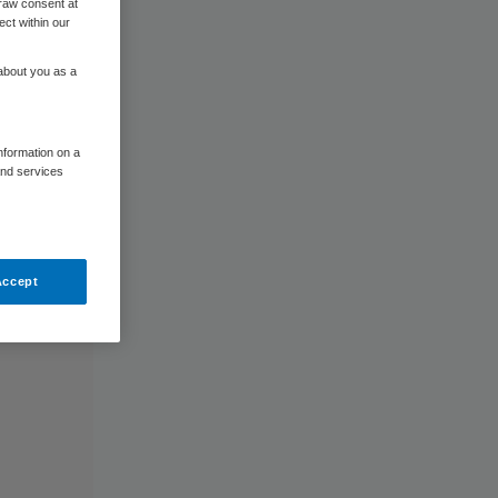
raw consent at
ect within our
 about you as a
information on a
and services
Accept