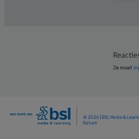
Reader
Reactie
Interactions
Je moet
in
© 2026 | BSL Media & Learn
Nature