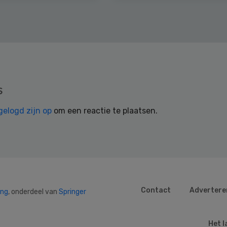
s
gelogd zijn op
om een reactie te plaatsen.
Contact
Advertere
ing
, onderdeel van
Springer
Het l