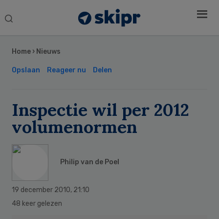
Search
this
Secondary
website
Sidebar
Home
›
Nieuws
Opslaan
Reageer nu
Delen
Inspectie wil per 2012
volumenormen
Philip van de Poel
19 december 2010
,
21:10
48 keer gelezen