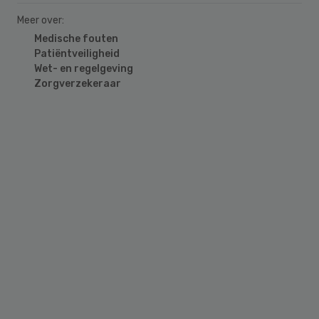
Meer over:
Medische fouten
Patiëntveiligheid
Wet- en regelgeving
Zorgverzekeraar
Primary
Sidebar