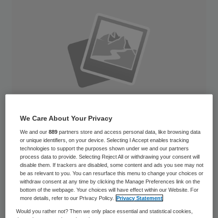
We Care About Your Privacy
We and our
889
partners store and access personal data, like browsing data
or unique identifiers, on your device. Selecting I Accept enables tracking
technologies to support the purposes shown under we and our partners
process data to provide. Selecting Reject All or withdrawing your consent will
De Inspectie voor de Gezondheidszorg
disable them. If trackers are disabled, some content and ads you see may not
(IGZ) wil dat voor hoogcomplexe zorg een
be as relevant to you. You can resurface this menu to change your choices or
withdraw consent at any time by clicking the Manage Preferences link on the
volumenorm van minimaal twintig ingrepen
bottom of the webpage. Your choices will have effect within our Website. For
more details, refer to our Privacy Policy.
Privacy Statement
per jaar gaat gelden. Ook wil de inspectie
Would you rather not? Then we only place essential and statistical cookies,