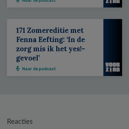
Naar de podcast
171 Zomereditie met
Fenna Eefting: ‘In de
zorg mis ik het yes!-
gevoel’
Naar de podcast
Reader
Reacties
Interactions