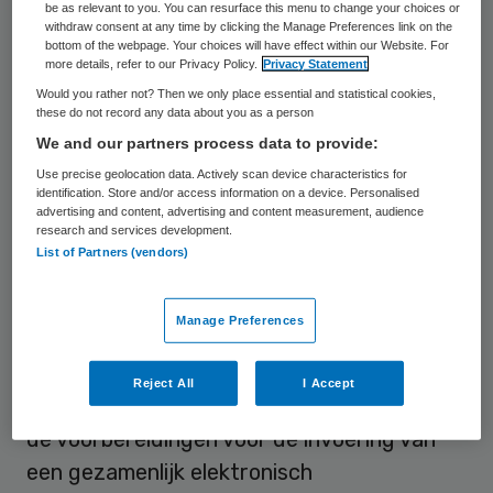
be as relevant to you. You can resurface this menu to change your choices or
verder als één ziekenhuisorganisatie met
withdraw consent at any time by clicking the Manage Preferences link on the
bottom of the webpage. Your choices will have effect within our Website. For
locaties in Zwolle, Meppel, Kampen,
more details, refer to our Privacy Policy.
Privacy Statement
Steenwijk en Heerde.
Would you rather not? Then we only place essential and statistical cookies,
these do not record any data about you as a person
In januari 2015 zijn de beide ziekenhuizen
We and our partners process data to provide:
bestuurlijk gefuseerd, als opmaat naar de
Use precise geolocation data. Actively scan device characteristics for
identification. Store and/or access information on a device. Personalised
juridische fusie. Sindsdien is het nodige
advertising and content, advertising and content measurement, audience
research and services development.
gebeurd, volgens de ziekenhuizen. Zo zijn
List of Partners (vendors)
de medische vakgroepen gefuseerd, zijn de
stafdiensten geïntegreerd en is er een
Manage Preferences
zorgverplaatsingsplan opgesteld. Ook is er
gewerkt aan het samenvoegen van diverse
Reject All
I Accept
applicaties, zodat gestart kan worden met
de voorbereidingen voor de invoering van
een gezamenlijk elektronisch