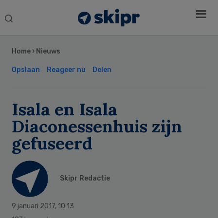
Search
this
Secondary
website
Sidebar
Home
›
Nieuws
Opslaan
Reageer nu
Delen
Isala en Isala
Diaconessenhuis zijn
gefuseerd
Skipr Redactie
9 januari 2017
,
10:13