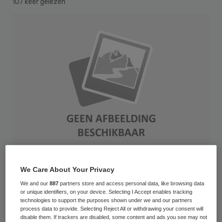
107 keer gelezen
We Care About Your Privacy
Hands and puzzle, isolated on white background
We and our
887
partners store and access personal data, like browsing data
or unique identifiers, on your device. Selecting I Accept enables tracking
Isala en Isala Diaconessenhuis zijn juridisch
technologies to support the purposes shown under we and our partners
process data to provide. Selecting Reject All or withdrawing your consent will
gefuseerd per 1 januari. Ze gaan samen
disable them. If trackers are disabled, some content and ads you see may not