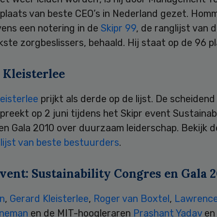
e plaats van beste CEO’s in Nederland gezet. Hom
vens een notering in de
Skipr 99
, de ranglijst van 
jkste zorgbeslissers, behaald. Hij staat op de 96 pl
 Kleisterlee
eisterlee
prijkt als derde op de lijst. De scheidend 
reekt op 2 juni tijdens het Skipr event Sustainabi
en Gala 2010 over duurzaam leiderschap. Bekijk d
lijst van beste bestuurders
.
vent: Sustainability Congres en Gala 
an
,
Gerard Kleisterlee
,
Roger van Boxtel
,
Lawrence
eneman
en de MIT-hoogleraren
Prashant Yadav
e