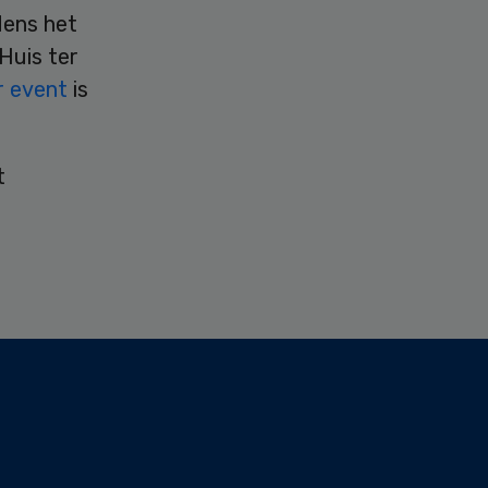
dens het
Huis ter
r event
is
t