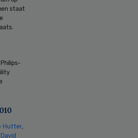
men staat
de
aats.
Philips-
lity
e
2010
 Hutter
,
n
David