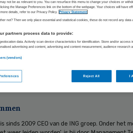
may not be as relevant to you. You can resurface this menu to change your choices or withd
licking the Manage Preferences link on the bottom of the webpage. Your choices will have eff
more details, refer to our Privacy Policy.
Privacy Statement
Skipr Redactie
23 april 2010
,
07:11
28 keer gelezen
her not? Then we only place essential and statistical cookies, these do not record any data
r partners process data to provide:
eolocation data. Actively scan device characteristics for identification. Store and/or access 
zitter van de raad van toezicht van het academi
onalised advertising and content, advertising and content measurement, audience research 
.
is Maastricht (azM) Jan Hommen is vijfde geword
ners (vendors)
an beste bestuurders 2010. Management Team he
ekend gemaakt met op nummer één KPN-topman 
references
Reject All
I 
uwer, gevolgd door Hans Wijers van AkzoNobel e
e van Philips.
ommen
is sinds 2009 CEO van de ING groep. Onder het m
oet weer leiden worden’, is hij door Management 