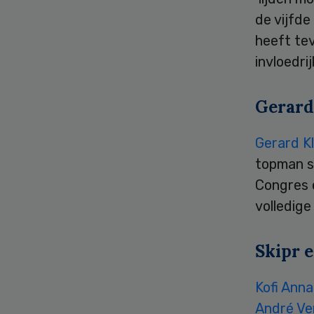
de vijfd
heeft te
invloedri
Gerard
Gerard Kl
topman sp
Congres 
volledige
Skipr e
Kofi Ann
André V