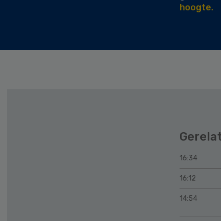
hoogte.
Gerela
16:34
16:12
14:54