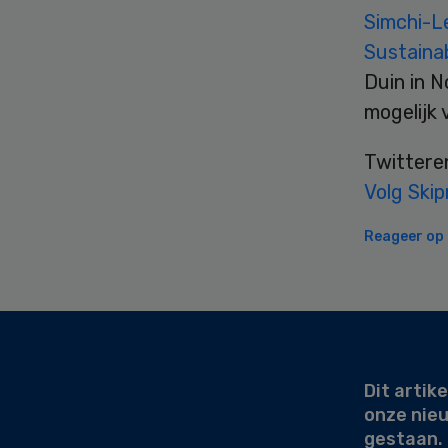
Simchi-L
Sustainab
Duin in N
mogelijk 
Twittere
Volg Skip
Reageer op d
Secondary
Sidebar
Dit artike
onze nie
gestaan.