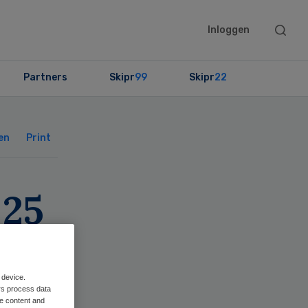
Searc
Inloggen
this
websit
Partners
Skipr
99
Skipr
22
Primary
Sidebar
en
Print
 25
 device.
rs process data
me content and