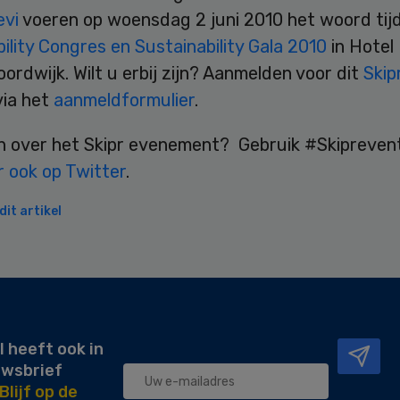
evi
voeren op woensdag 2 juni 2010 het woord tij
ility Congres en Sustainability Gala 2010
in Hotel 
oordwijk. Wilt u erbij zijn? Aanmelden voor dit
Skip
via het
aanmeldformulier
.
n over het Skipr evenement? Gebruik #Skipreven
r ook op Twitter
.
it artikel
l heeft ook in
uwsbrief
Blijf op de