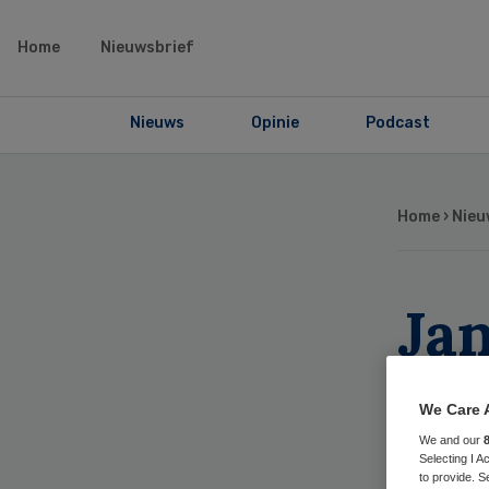
Home
Nieuwsbrief
Nieuws
Opinie
Podcast
Home
›
Nieu
Ja
be
We Care 
20
We and our
Selecting I 
to provide. S