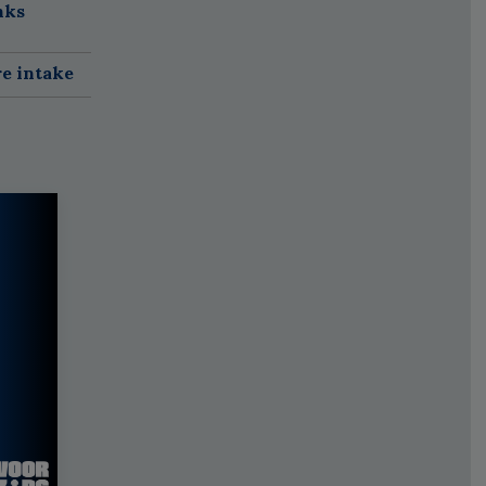
nks
re intake