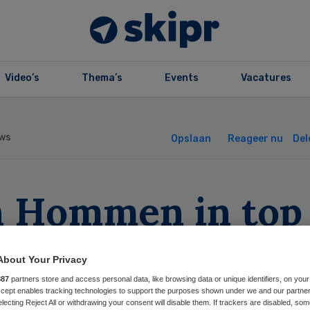
Video’s
Thema’s
Events
Vacatures
ws
Opslaan
Reageer nu
Del
n Hommen in top
ste bestuurders
About Your Privacy
10
887
partners store and access personal data, like browsing data or unique identifiers, on your
Accept enables tracking technologies to support the purposes shown under we and our partne
electing Reject All or withdrawing your consent will disable them. If trackers are disabled, so