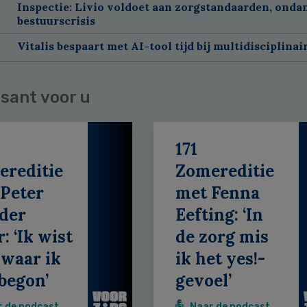
Inspectie: Livio voldoet aan zorgstandaarden, onda
bestuurscrisis
Vitalis bespaart met AI-tool tijd bij multidisciplinai
sant voor u
171
ereditie
Zomereditie
Peter
met Fenna
der
Eefting: ‘In
: ‘Ik wist
de zorg mis
 waar ik
ik het yes!-
begon’
gevoel’
r de podcast
Naar de podcast