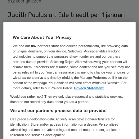
612 keer gelezen
Judith Poulus uit Ede treedt per 1 januari
2020 aan als directeur Zorg bij Zorggroep
Charim in Veenendaal. Zij volgt Henk de
We Care About Your Privacy
Waard op, die in oktober afscheid heeft
We and our
887
partners store and access personal data, like browsing data
genomen.
or unique identifiers, on your device. Selecting I Accept enables tracking
technologies to support the purposes shown under we and our partners
process data to provide. Selecting Reject All or withdrawing your consent will
Poulus heeft de laatste zeven jaar als
disable them. If trackers are disabled, some content and ads you see may not
be as relevant to you. You can resurface this menu to change your choices or
rayonmanager en manager Beleid bij
withdraw consent at any time by clicking the Manage Preferences link on the
bottom of the webpage. Your choices will have effect within our Website. For
zorgorganisatie Icare/HdS Zorg. Zij was
more details, refer to our Privacy Policy.
Privacy Statement
daar verantwoordelijk voor organisatie-
Would you rather not? Then we only place essential and statistical cookies,
these do not record any data about you as a person
brede projecten voor passende zorg en
We and our partners process data to provide:
positieve gezondheid. Eerder bekleedde ze
Use precise geolocation data. Actively scan device characteristics for
verschillende managementfuncties in
identification. Store and/or access information on a device. Personalised
advertising and content, advertising and content measurement, audience
diverse zorgorganisaties. Poulus begon
research and services development.