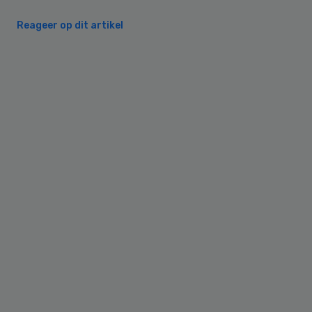
Reageer op dit artikel
Primary
Sidebar