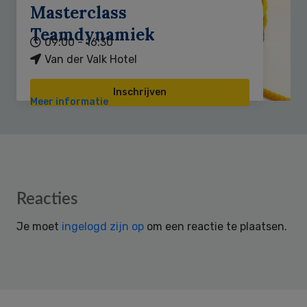
Masterclass
Teamdynamiek
09:00 - 16:30
Van der Valk Hotel
Inschrijven
Meer informatie
Reader
Reacties
Interactions
Je moet
ingelogd zijn op
om een reactie te plaatsen.