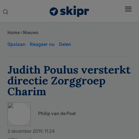
Search
this
Secondary
website
Sidebar
Home
›
Nieuws
Opslaan
Reageer nu
Delen
Judith Poulus versterkt
directie Zorggroep
Charim
Philip van de Poel
2 december 2019
,
11:24